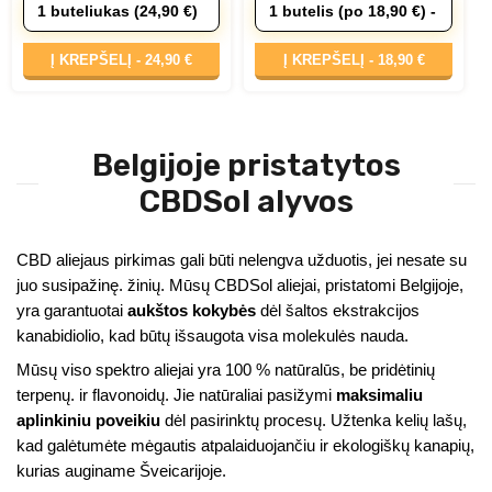
Į KREPŠELĮ -
24,90 €
Į KREPŠELĮ -
18,90 €
Belgijoje pristatytos
CBDSol alyvos
CBD aliejaus pirkimas gali būti nelengva užduotis, jei nesate su
juo susipažinę. žinių. Mūsų CBDSol aliejai, pristatomi Belgijoje,
yra garantuotai
aukštos kokybės
dėl šaltos ekstrakcijos
kanabidiolio, kad būtų išsaugota visa molekulės nauda.
Mūsų viso spektro aliejai yra 100 % natūralūs, be pridėtinių
terpenų. ir flavonoidų. Jie natūraliai pasižymi
maksimaliu
aplinkiniu poveikiu
dėl pasirinktų procesų. Užtenka kelių lašų,
kad galėtumėte mėgautis atpalaiduojančiu ir ekologiškų kanapių,
kurias auginame Šveicarijoje.