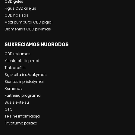
CBD gėlės
Pigus CBD aliejus
CBD hašišas
Maži pumpurai CBD pigiai
Didmeninis CBD pirkimas
SUKREČIAMOS NUORODOS
CBD reklamos
Klientų atsiliepimai
Tinklaraštis
Sąskaita ir užsakymas
Siuntos ir pristatymai
Rėmimas
Partnerių programa
Susisiekite su
GTC
Teisinė informacija
Privatumo politika