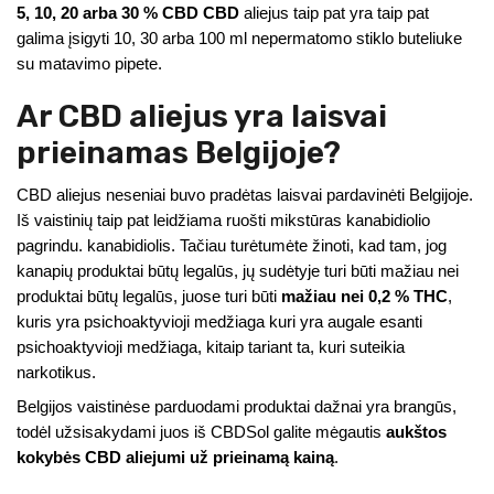
5, 10, 20 arba 30 % CBD CBD
aliejus taip pat yra taip pat
galima įsigyti 10, 30 arba 100 ml nepermatomo stiklo buteliuke
su matavimo pipete.
Ar CBD aliejus yra laisvai
prieinamas Belgijoje?
CBD aliejus neseniai buvo pradėtas laisvai pardavinėti Belgijoje.
Iš vaistinių taip pat leidžiama ruošti mikstūras kanabidiolio
pagrindu. kanabidiolis. Tačiau turėtumėte žinoti, kad tam, jog
kanapių produktai būtų legalūs, jų sudėtyje turi būti mažiau nei
produktai būtų legalūs, juose turi būti
mažiau nei 0,2 % THC
,
kuris yra psichoaktyvioji medžiaga kuri yra augale esanti
psichoaktyvioji medžiaga, kitaip tariant ta, kuri suteikia
narkotikus.
Belgijos vaistinėse parduodami produktai dažnai yra brangūs,
todėl užsisakydami juos iš CBDSol galite mėgautis
aukštos
kokybės CBD aliejumi už prieinamą kainą
.