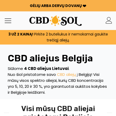
GĖLIŲ ARBA DERVŲ DOVANŲ ❤️
WATERMELON CBD NUO 0,30 €/g 🍉 !
UŽSAKYMAI DVIGUBAI ✨
KIEKVIENĄ KARTĄ, KAI IŠLEIDŽIATE 100 €, GAUNATE 100 G
GĖLIŲ ARBA DERVŲ DOVANŲ ❤️
3 UŽ 2 KAINĄ!
Pirkite 2 buteliukus ir nemokamai gaukite
WATERMELON CBD NUO 0,30 €/g 🍉 !
trečiąjį aliejų.
UŽSAKYMAI DVIGUBAI ✨
KIEKVIENĄ KARTĄ, KAI IŠLEIDŽIATE 100 €, GAUNATE 100 G
CBD aliejus Belgija
GĖLIŲ ARBA DERVŲ DOVANŲ ❤️
Siūlome
4 CBD aliejus Lietuvai
.
Nuo šiol pristatome savo
CBD aliejų
į Belgiją! Visi
mūsų visos spektro aliejai, kurių CBD koncentracija
yra 5, 10, 20 ir 30 %, yra garantuotai aukštos kokybės
ir Belgijoje leidžiami.
Visi mūsų CBD aliejai