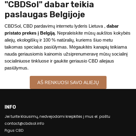
"CBDSol" dabar teikia
paslaugas Belgijoje
CBDSol, CBD pardavimų internetu lyderis Lietuva ,
dabar
pristato prekes į Belgiją
. Nepraleiskite mūsų aukštos kokybės
aliejų, ekologiškų ir 100 % natūralių, kuriems šiuo metu
taikomas specialus pasiūlymas. Mėgaukitės kanapių teikiama
nauda geriausiomis kainomis užsiprenumeravę mūsų socialinį
socialiniuose tinkluose ir gaukite geriausio CBD aliejaus
pasiūlymus.
AŠ RENKUOSI SAVO ALIEJŲ
INFO
Jei turite klausimų, nedvejodami kreipkitės į mus el. paštu
contact@cbdsol.info
Pigus CBD