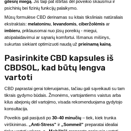
gilesnį miegą
. Jis taip pat ištirtas dėl poveikio skausmui ir
psichinių bei fizinių funkcijų palaikymo.
Mūsų formulėse CBD derinamas su kitais tiksliniais natūraliais
ekstraktais:
melatoninu
,
levandomis
,
ciberžolėmis
ar
imbieru
, priklausomai nuo jūsų poreikių - miegui,
atsipalaidavimui ar sąnarių komfortui. Išmanus mišinys,
sukurtas siekiant optimizuoti naudą už
prieinamą kainą
.
Pasirinkite CBD kapsules iš
CBDSOL, kad būtų lengva
vartoti
CBD paprastai gerai toleruojamas, tačiau gali sąveikauti su tam
tikrais gydymo būdais. Žmonėms, vartojantiems vaistus arba
kilus abejonių dėl vartojimo, visada rekomenduojama gydytojo
konsultacija.
Poveikis gali pasijusti po
30–40 minučių
– tiek, kiek trunka
virškinimas.
„Anti-Stress“
ir
„Sommeil“
preparatai idealiai