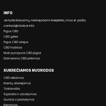
INFO
Jei turite klausimų, nedvejodami kreipkitės į mus el. paštu
contact@cbdsol.info
Pigus CBD
CBD gėlės
Pigus CBD aliejus
CBD hašišas
Maži pumpurai CBD pigiai
Didmeninis CBD pirkimas
SUKREČIAMOS NUORODOS
CBD reklamos
Klientų atsiliepimai
Tinklaraštis
Sąskaita ir užsakymas
Siuntos ir pristatymai
Rėmimas