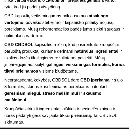
tinka vartoti vakare, o
„Mobilité“
preparatą geriausia vartoti
ryte, kad jis padėtų visą dieną.
CBD kapsulių veiksmingumas priklauso nuo
atsakingo
vartojimo
, poveikio stebėjimo ir laipsniško pritaikymo jūsų
poreikiams. Mūsų rekomendacijos padės jums siekti saugaus ir
optimalaus vartojimo.
CBD CBDSOL kapsulės
reiškia, kad pasirenkate kruopščiai
paruoštą produktą, kuriame derinami
natūralūs ingredientai
ir
tikslios dozės tikslingiems rezultatams pasiekti. Mūsų
įsipareigojimas: siūlyti
galingas, veiksmingas formules, kurios
tikrai prieinamos
visiems biudžetams.
Neprarasdama kokybės, CBDSOL daro
CBD įperkamą
ir siūlo
3 formules, skirtas kasdieniniams poreikiams patenkinti:
geresniam miegui, streso malšinimui ir skausmo
malšinimui
.
Kruopščiai atrinkti ingredientai, aiškios ir nedidelės kainos ir
noras padaryti gerą savijautą
tikrai prieinamą
. Tai CBDSOL
skirtumas.