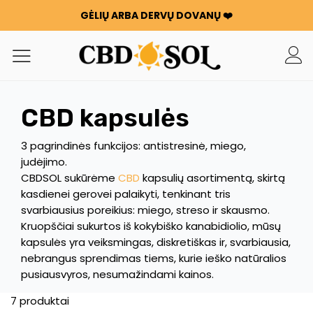
GĖLIŲ ARBA DERVŲ DOVANŲ ❤️
WATERMELON CBD NUO 0,30 €/g 🍉 !
UŽSAKYMAI DVIGUBAI ✨
KIEKVIENĄ KARTĄ, KAI IŠLEIDŽIATE 100 €, GAUNATE 100 G
GĖLIŲ ARBA DERVŲ DOVANŲ ❤️
WATERMELON CBD NUO 0,30 €/g 🍉 !
CBD kapsulės
UŽSAKYMAI DVIGUBAI ✨
KIEKVIENĄ KARTĄ, KAI IŠLEIDŽIATE 100 €, GAUNATE 100 G
3 pagrindinės funkcijos: antistresinė, miego,
GĖLIŲ ARBA DERVŲ DOVANŲ ❤️
judėjimo.
CBDSOL sukūrėme
CBD
kapsulių asortimentą, skirtą
kasdienei gerovei palaikyti, tenkinant tris
svarbiausius poreikius: miego, streso ir skausmo.
Kruopščiai sukurtos iš kokybiško kanabidiolio, mūsų
kapsulės yra veiksmingas, diskretiškas ir, svarbiausia,
nebrangus sprendimas tiems, kurie ieško natūralios
pusiausvyros, nesumažindami kainos.
7 produktai