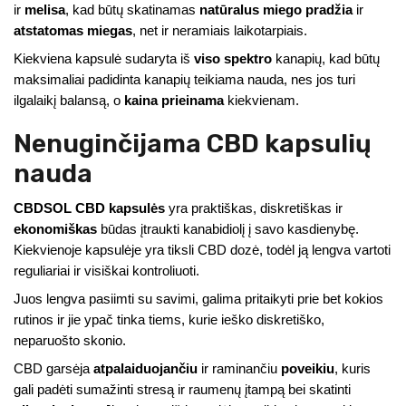
ir
melisa
, kad būtų skatinamas
natūralus miego pradžia
ir
atstatomas miegas
, net ir neramiais laikotarpiais.
Kiekviena kapsulė sudaryta iš
viso spektro
kanapių, kad būtų
maksimaliai padidinta kanapių teikiama nauda, nes jos turi
ilgalaikį balansą, o
kaina prieinama
kiekvienam.
Nenuginčijama CBD kapsulių
nauda
CBDSOL CBD kapsulės
yra praktiškas, diskretiškas ir
ekonomiškas
būdas įtraukti kanabidiolį į savo kasdienybę.
Kiekvienoje kapsulėje yra tiksli CBD dozė, todėl ją lengva vartoti
reguliariai ir visiškai kontroliuoti.
Juos lengva pasiimti su savimi, galima pritaikyti prie bet kokios
rutinos ir jie ypač tinka tiems, kurie ieško diskretiško,
neparuošto skonio.
CBD garsėja
atpalaiduojančiu
ir raminančiu
poveikiu
, kuris
gali padėti sumažinti stresą ir raumenų įtampą bei skatinti