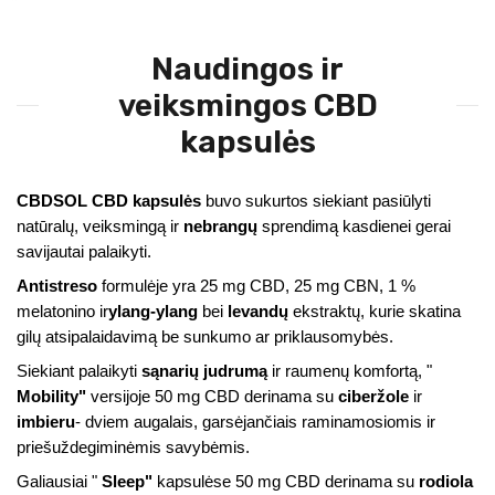
Naudingos ir
veiksmingos CBD
kapsulės
CBDSOL CBD kapsulės
buvo sukurtos siekiant pasiūlyti
natūralų, veiksmingą ir
nebrangų
sprendimą kasdienei gerai
savijautai palaikyti.
Antistreso
formulėje yra 25 mg CBD, 25 mg CBN, 1 %
melatonino ir
ylang-ylang
bei
levandų
ekstraktų, kurie skatina
gilų atsipalaidavimą be sunkumo ar priklausomybės.
Siekiant palaikyti
sąnarių judrumą
ir raumenų komfortą, "
Mobility"
versijoje 50 mg CBD derinama su
ciberžole
ir
imbieru
- dviem augalais, garsėjančiais raminamosiomis ir
priešuždegiminėmis savybėmis.
Galiausiai "
Sleep"
kapsulėse 50 mg CBD derinama su
rodiola