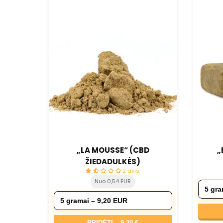
„LA MOUSSE“ (CBD
„
ŽIEDADULKĖS)
2 avis
Nuo 0,54 EUR
PRIDĖTI –
9,20 €