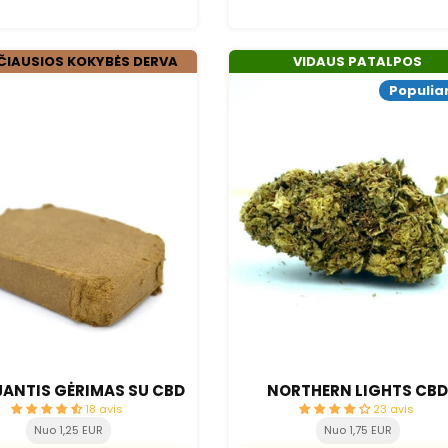
ČIAUSIOS KOKYBĖS DERVA
VIDAUS PATALPOS
Populia
ANTIS GĖRIMAS SU CBD
NORTHERN LIGHTS CB
18 avis
23 avis
Nuo 1,25 EUR
Nuo 1,75 EUR