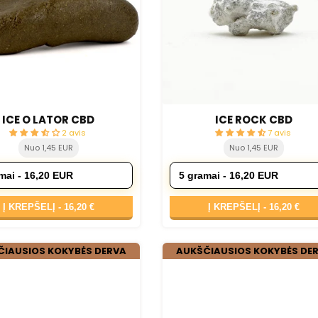
ICE O LATOR CBD
ICE ROCK CBD
2 avis
7 avis
Nuo 1,45 EUR
Nuo 1,45 EUR
Į KREPŠELĮ -
16,20 €
Į KREPŠELĮ -
16,20 €
ČIAUSIOS KOKYBĖS DERVA
AUKŠČIAUSIOS KOKYBĖS DE