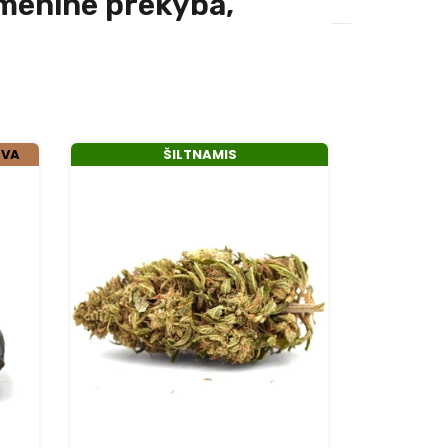
dmenine prekyba,
RVA
ŠILTNAMIS