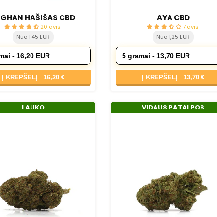
FGHAN HAŠIŠAS CBD
AYA CBD
20 avis
7 avis
Nuo 1,45 EUR
Nuo 1,25 EUR
Į KREPŠELĮ -
16,20 €
Į KREPŠELĮ -
13,70 €
LAUKO
VIDAUS PATALPOS