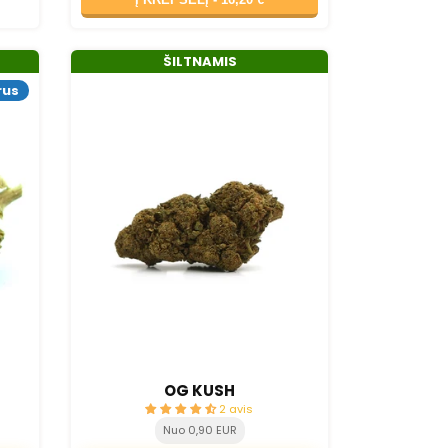
ŠILTNAMIS
rus
D
OG KUSH
2 avis
Nuo 0,90 EUR