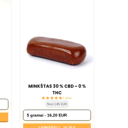
MINKŠTAS 30 % CBD – 0 %
THC
1 avis
Nuo 1,45 EUR
Į KREPŠELĮ -
16,20 €