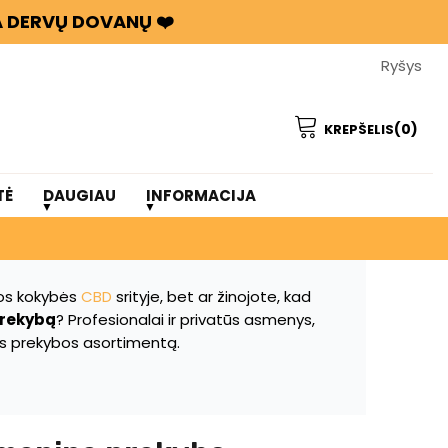
BA DERVŲ DOVANŲ ❤️
Ryšys
(0)
KREPŠELIS
TĖ
DAUGIAU
INFORMACIJA
os kokybės
CBD
srityje, bet ar žinojote, kad
prekybą
? Profesionalai ir privatūs asmenys,
ės prekybos asortimentą.