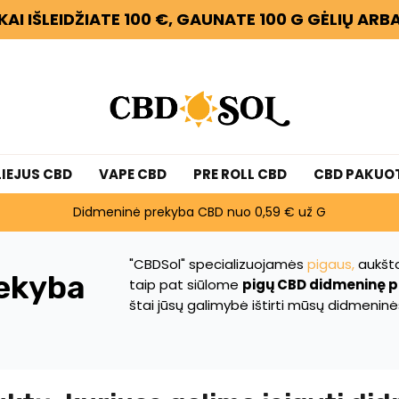
KAI IŠLEIDŽIATE 100 €, GAUNATE 100 G GĖLIŲ AR
LIEJUS CBD
VAPE CBD
PRE ROLL CBD
CBD PAKUO
Didmeninė prekyba CBD nuo 0,59 € už G
"CBDSol" specializuojamės
pigaus,
aukšt
ekyba
taip pat siūlome
pigų CBD didmeninę 
štai jūsų galimybė ištirti mūsų didmenin