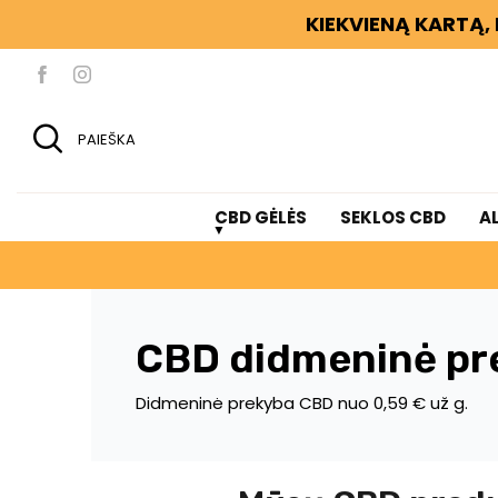
KIEKVIENĄ KARTĄ, 
PAIEŠKA
CBD GĖLĖS
SEKLOS CBD
A
CBD didmeninė pr
Didmeninė prekyba CBD nuo 0,59 € už g.