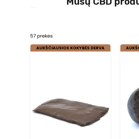
Mūsų CBD produk
57 prekės
AUKŠČIAUSIOS KOKYBĖS DERVA
AUKŠ