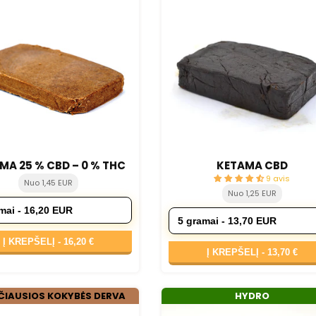
MA 25 % CBD – 0 % THC
KETAMA CBD
9 avis
Nuo 1,45 EUR
Nuo 1,25 EUR
Į KREPŠELĮ -
16,20 €
Į KREPŠELĮ -
13,70 €
ČIAUSIOS KOKYBĖS DERVA
HYDRO