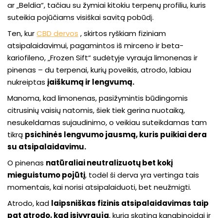
ar „Beldia“, tačiau su žymiai kitokiu terpenų profiliu, kuris
suteikia pojūčiams visiškai savitą pobūdį.
Ten, kur
CBD dervos
, skirtos ryškiam fiziniam
atsipalaidavimui, pagamintos iš mirceno ir beta-
kariofileno, „Frozen Sift“ sudėtyje vyrauja limonenas ir
pinenas – du terpenai, kurių poveikis, atrodo, labiau
nukreiptas
į
aiškumą ir lengvumą.
Manoma, kad limonenas, pasižymintis būdingomis
citrusinių vaisių natomis, šiek tiek gerina nuotaiką,
nesukeldamas sujaudinimo, o veikiau suteikdamas tam
tikrą
psichinės lengvumo jausmą, kuris puikiai dera
su atsipalaidavimu.
O pinenas
natūraliai neutralizuotų bet kokį
mieguistumo pojūtį
, todėl ši derva yra vertinga tais
momentais, kai norisi atsipalaiduoti, bet neužmigti.
Atrodo, kad
laipsniškas fizinis atsipalaidavimas taip
pat atrodo, kad įsivyrauja
, kurią skatina kanabinoidai ir