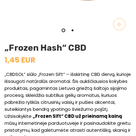
„Frozen Hash“ CBD
1,45 EUR
„CBDSOL“ siūlo „Frozen Sift“ – išskirtinę CBD dervą, kurioje
išsaugoti natūralūs aromatai. Šis aukščiausios kokybės
produktas, pagamintas Lietuva griežtą šaltojo sijojimo
procesą, skleidžia subtilius gėlių aromatus, kuriuos
pabrėžia ryškūs citrusinių vaisių ir pušies akcentai,
suteikiantys bendrą ypatingo šviežumo pojūtį.
Užsisakykite
„Frozen Sift“ CBD už prieinamą kainą
mūsų internetinėje parduotuvėje ir pasinaudokite greitu
pristatymu, kad galėtumėte atrasti autentišką, skanią ir