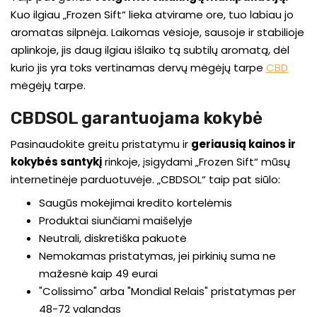
Kuo ilgiau „Frozen Sift“ lieka atvirame ore, tuo labiau jo
aromatas silpnėja. Laikomas vėsioje, sausoje ir stabilioje
aplinkoje, jis daug ilgiau išlaiko tą subtilų aromatą, dėl
kurio jis yra toks vertinamas dervų mėgėjų tarpe
CBD
mėgėjų tarpe.
CBDSOL garantuojama kokybė
Pasinaudokite greitu pristatymu ir
geriausią kainos ir
kokybės santykį
rinkoje, įsigydami „Frozen Sift“ mūsų
internetinėje parduotuvėje. „CBDSOL“ taip pat siūlo:
Saugūs mokėjimai kredito kortelėmis
Produktai siunčiami maišelyje
Neutrali, diskretiška pakuotė
Nemokamas pristatymas, jei pirkinių suma ne
mažesnė kaip 49 eurai
"Colissimo" arba "Mondial Relais" pristatymas per
48-72 valandas