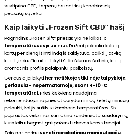
sustiprina CBD, terpenų bei antrinių kanabinoidų
pėdsakų sąveika.
Kaip laikyti „Frozen Sift CBD“ hašį
Pagrindinis „Frozen Sift“ priešas yra ne laikas, o
temperatūros svyravimai
.
Dažnai pakanka keletą
kartų per dieną išimti indą iš šaldytuvo, palikti jį atvirą
keletą minučių arba laikyti šalia šilumos šaltinio, kad jo
aromatinis profilis palaipsniui pasikeistų.
Geriausia ją laikyti
hermetiškoje stiklinėje talpykloje,
geriausia – nepermatomoje, esant 4–10 °C
temperatūrai
. Prieš kiekvieną naudojimą
rekomenduojama prieš atidarydami indą keletą minučių
palaukti, kol jis sušils iki kambario temperatūros. Šis
paprastas veiksmas sumažina kondensato susidarymą,
kuris laikui bėgant gali pakenkti dervos konsistencijai.
Taip pat geriau
vengti nereikalingų manipuliacijų
.