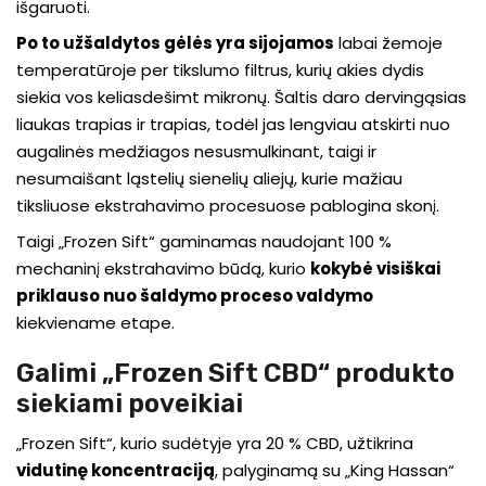
išgaruoti.
Po to užšaldytos gėlės yra sijojamos
labai žemoje
temperatūroje per tikslumo filtrus, kurių akies dydis
siekia vos keliasdešimt mikronų. Šaltis daro dervingąsias
liaukas trapias ir trapias, todėl jas lengviau atskirti nuo
augalinės medžiagos nesusmulkinant, taigi ir
nesumaišant ląstelių sienelių aliejų, kurie mažiau
tiksliuose ekstrahavimo procesuose pablogina skonį.
Taigi „Frozen Sift“ gaminamas naudojant 100 %
mechaninį ekstrahavimo būdą, kurio
kokybė visiškai
priklauso nuo šaldymo proceso valdymo
kiekviename etape.
Galimi „Frozen Sift CBD“ produkto
siekiami poveikiai
„Frozen Sift“, kurio sudėtyje yra 20 % CBD, užtikrina
vidutinę koncentraciją
, palyginamą su „King Hassan“