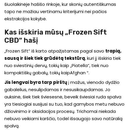
šiuolaikinėje hašišo rinkoje, kur skonių autentiškumas
tapo ne mažiau vertinamu kriterijumi nei pačios
ekstrakcijos kokybė.
Kas išskiria mūsų „Frozen Sift
CBD“ hašį
„Frozen Sift“ iš karto atpažįstamas pagal savo
trapią,
sausą ir šiek tiek grūdėtą tekstūrą
, kuri jį išskiria tiek
nuo sviestinių dervų, tokių kaip „Piatella“, tiek nuo
kompaktiškų gabalų, tokių kaipAfghan “.
Jis lengvai byra tarp pirštų
į mažus, vienodo dydžio
gabalėlius, nesulipdamas ir nesusikaupdamas. Jo
auksinė, šiek tiek šviesesnė, beveik šviesiai ruda spalva
yra tiesiogiai susijusi su tuo, kad gamybos metu nebuvo
džiovinimo ir oksidacijos procesų. Trichomai niekada
nebuvo veikiami karščio, todėl išsaugojo savo natūralią
spalvą.