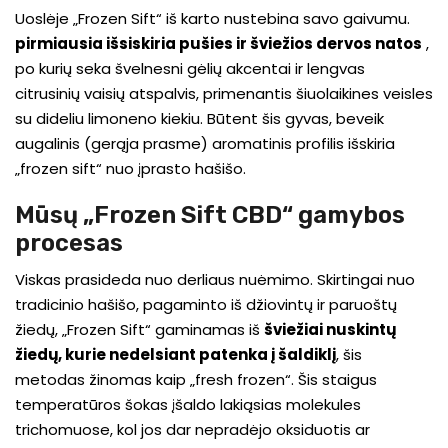
Uoslėje „Frozen Sift“ iš karto nustebina savo gaivumu.
pirmiausia išsiskiria pušies ir šviežios dervos natos
,
po kurių seka švelnesni gėlių akcentai ir lengvas
citrusinių vaisių atspalvis, primenantis šiuolaikines veisles
su dideliu limoneno kiekiu. Būtent šis gyvas, beveik
augalinis (gerąja prasme) aromatinis profilis išskiria
„frozen sift“ nuo įprasto hašišo.
Mūsų „Frozen Sift CBD“ gamybos
procesas
Viskas prasideda nuo derliaus nuėmimo. Skirtingai nuo
tradicinio hašišo, pagaminto iš džiovintų ir paruoštų
žiedų, „Frozen Sift“ gaminamas iš
šviežiai nuskintų
žiedų, kurie nedelsiant patenka į šaldiklį
,
šis
metodas žinomas kaip
„fresh frozen“
. Šis staigus
temperatūros šokas įšaldo lakiąsias molekules
trichomuose, kol jos dar nepradėjo oksiduotis ar