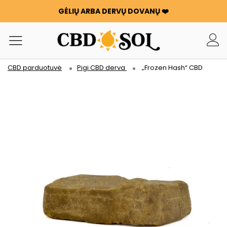
GĖLIŲ ARBA DERVŲ DOVANŲ ❤️
WATERMELON CBD NUO 0,30 €/g 🍉 !
UŽSAKYMAI DVIGUBAI ✨
KIEKVIENĄ KARTĄ, KAI IŠLEIDŽIATE 100 €, GAUNATE 100 G
GĖLIŲ ARBA DERVŲ DOVANŲ ❤️
CBD parduotuvė
Pigi CBD derva
„Frozen Hash“ CBD
WATERMELON CBD NUO 0,30 €/g 🍉 !
UŽSAKYMAI DVIGUBAI ✨
KIEKVIENĄ KARTĄ, KAI IŠLEIDŽIATE 100 €, GAUNATE 100 G
GĖLIŲ ARBA DERVŲ DOVANŲ ❤️