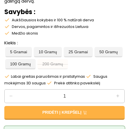
galingą dervą.
Savybės :
Aukščiausios kokybės ir 100 % natūrali derva
Dervos, pagamintos ir išfrezuotos Lietuva
Medžio skonis
Kiekis
5 Gramai
10 Gramų
25 Gramai
50 Gramų
100 Gramų
200 Gramų
Labai greitas paruošimas ir pristatymas
Saugus
mokėjimas 3D saugus
Prekė atitinka paveikslėlį
PRIDĖTI Į KREPŠELĮ