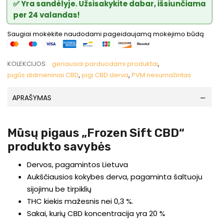
✅ Yra sandėlyje. Užsisakykite dabar, išsiunčiama
per 24 valandas!
Saugiai mokėkite naudodami pageidaujamą mokėjimo būdą
KOLEKCIJOS:
geriausiai parduodami produktai
,
pigūs didmeniniai CBD
,
pigi CBD derva
,
PVM nesumažintas
APRAŠYMAS
Mūsų pigaus „Frozen Sift CBD“
produkto savybės
Dervos, pagamintos Lietuva
Aukščiausios kokybės derva, pagaminta šaltuoju
sijojimu be tirpiklių
THC kiekis mažesnis nei 0,3 %.
Sakai, kurių CBD koncentracija yra 20 %