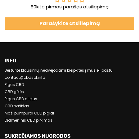
Būkite pirmas parašęs atsiliepimą
Parašykite atsiliepimą
INFO
Jei turite klausimų, nedvejodami kreipkitės į mus el. paštu
contact@cbdsol.info
Pigus CBD
CBD gėlės
Pigus CBD aliejus
CBD hašišas
Maži pumpurai CBD pigiai
Didmeninis CBD pirkimas
SUKREČIAMOS NUORODOS