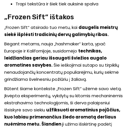
Trapi tekstūra ir šiek tiek auksinė spalva
„Frozen Sift“ ištakos
„Frozen Sift“ atsirado tuo metu, kai
daugelis meistrų
siekė išplėsti tradicinių dervų galimybių ribas.
Bėgant metams, nauja „hashmaker“ karta, ypač
Europoje ir Kalifornijoje, susidomėjo
technikas,
leidžiančias geriau išsaugoti šviežios augalo
aromatines savybes.
Šie ieškojimai sutapo su tirpiklių
nenaudojančių koncentratų populiarėjimu, kurių sėkmė
grindžiama švelnesniu požiūriu į žaliavą.
Būtent šiame kontekste „Frozen Sift“ užėmė savo vietą.
Įkvėpta eksperimentų, vykdytų su kitomis mechaninėmis
ekstrahavimo technologijomis, ši derva palaipsniui
išsiskyrė savo siekiu
užfiksuoti aromatinius pojūčius,
kuo labiau primenančius žiedo aromatą derliaus
nuėmimo metu
. Šiandien
ji užima išskirtinę padėtį