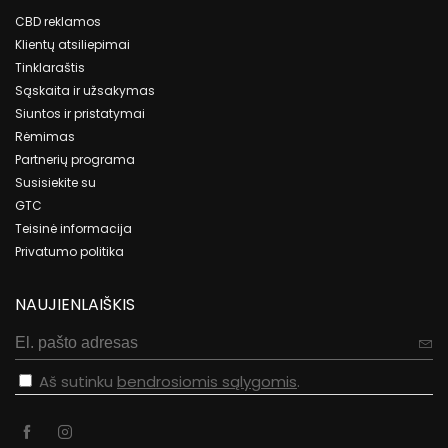
CBD reklamos
Klientų atsiliepimai
Tinklaraštis
Sąskaita ir užsakymas
Siuntos ir pristatymai
Rėmimas
Partnerių programa
Susisiekite su
GTC
Teisinė informacija
Privatumo politika
NAUJIENLAIŠKIS
Aš sutinku
bendrosiomis sąlygomis
.