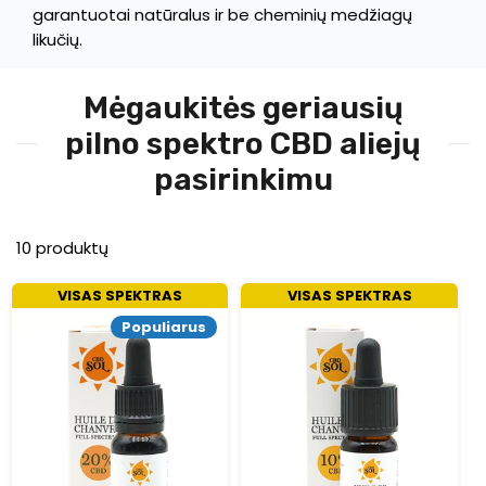
garantuotai natūralus ir be cheminių medžiagų
likučių.
Mėgaukitės geriausių
pilno spektro CBD aliejų
pasirinkimu
10 produktų
VISAS SPEKTRAS
VISAS SPEKTRAS
Populiarus