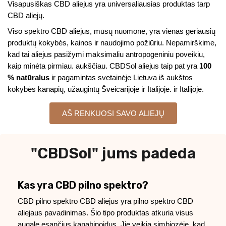
Visapusiškas CBD aliejus yra universaliausias produktas tarp
CBD aliejų.
Viso spektro CBD aliejus, mūsų nuomone, yra vienas geriausių
produktų kokybės, kainos ir naudojimo požiūriu. Nepamirškime,
kad tai aliejus pasižymi maksimaliu antropogeniniu poveikiu,
kaip minėta pirmiau. aukščiau. CBDSol aliejus taip pat yra
100
% natūralus
ir pagamintas svetainėje Lietuva iš aukštos
kokybės kanapių, užaugintų Šveicarijoje ir Italijoje. ir Italijoje.
AŠ RENKUOSI SAVO ALIEJŲ
"CBDSol" jums padeda
Kas yra CBD pilno spektro?
CBD pilno spektro CBD aliejus yra pilno spektro CBD
aliejaus pavadinimas. Šio tipo produktas atkuria visus
augale esančius kanabinoidus. Jie veikia simbiozėje, kad