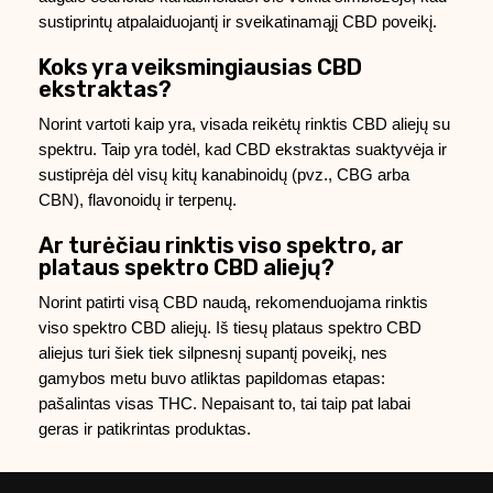
sustiprintų atpalaiduojantį ir sveikatinamąjį CBD poveikį.
Koks yra veiksmingiausias CBD
ekstraktas?
Norint vartoti kaip yra, visada reikėtų rinktis CBD aliejų su
spektru. Taip yra todėl, kad CBD ekstraktas suaktyvėja ir
sustiprėja dėl visų kitų kanabinoidų (pvz., CBG arba
CBN), flavonoidų ir terpenų.
Ar turėčiau rinktis viso spektro, ar
plataus spektro CBD aliejų?
Norint patirti visą CBD naudą, rekomenduojama rinktis
viso spektro CBD aliejų. Iš tiesų plataus spektro CBD
aliejus turi šiek tiek silpnesnį supantį poveikį, nes
gamybos metu buvo atliktas papildomas etapas:
pašalintas visas THC. Nepaisant to, tai taip pat labai
geras ir patikrintas produktas.