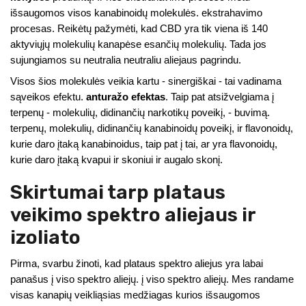
išsaugomos visos kanabinoidų molekulės. ekstrahavimo
procesas. Reikėtų pažymėti, kad CBD yra tik viena iš 140
aktyviųjų molekulių kanapėse esančių molekulių. Tada jos
sujungiamos su neutralia neutraliu aliejaus pagrindu.
Visos šios molekulės veikia kartu - sinergiškai - tai vadinama
sąveikos efektu.
anturažo efektas
. Taip pat atsižvelgiama į
terpenų - molekulių, didinančių narkotikų poveikį, - buvimą.
terpenų, molekulių, didinančių kanabinoidų poveikį, ir flavonoidų,
kurie daro įtaką kanabinoidus, taip pat į tai, ar yra flavonoidų,
kurie daro įtaką kvapui ir skoniui ir augalo skonį.
Skirtumai tarp plataus
veikimo spektro aliejaus ir
izoliato
Pirma, svarbu žinoti, kad plataus spektro aliejus yra labai
panašus į viso spektro aliejų. į viso spektro aliejų. Mes randame
visas kanapių veikliąsias medžiagas kurios išsaugomos