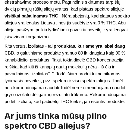
ekstrahavimo proceso metu. Pagrindinis skirtumas tarp šių
dviejų pirmųjų rūšių aliejų yra tas, kad plataus spektro aliejuje
visiškai pašalinamas THC
. Nėra abejonių, kad plataus spektro
aliejus yra legalus Lietuva , nes jis sudėtyje yra 0 % THC. Abu
aliejai pasižymi puikiu lydinčiuoju poveikiu poveikį ir yra lengvai
įsisavinami organizmo.
Kita vertus, izoliatas - tai
produktas, kuriame yra labai daug
CBD, o galutiniame produkte yra nuo 80 iki daugiau kaip 90 %
kanabidiolio. produktas. Taigi, tokia didelė CBD koncentracija
reiškia, kad kiti iš kanapių gautų molekulių nėra - iš čia ir
pavadinimas "izoliatas". ". Todėl šiam produktui netaikomas
lydimasis poveikis, pvz. spektro ir viso spektro aliejus. Todėl
nerekomenduojama naudoti Todėl nerekomenduojama naudoti
gryno izoliato dėl galimų rezultatų trūkumo. Rekomenduojama
pridėti izoliato, kad padidėtų THC kiekis, jau esantis produkte.
Ar jums tinka mūsų pilno
spektro CBD aliejus?