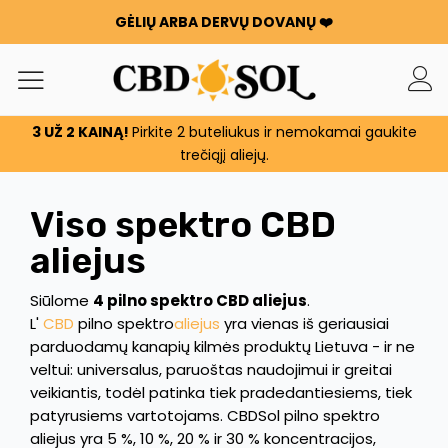
GĖLIŲ ARBA DERVŲ DOVANŲ ❤️
WATERMELON CBD NUO 0,30 €/g 🍉 !
UŽSAKYMAI DVIGUBAI ✨
KIEKVIENĄ KARTĄ, KAI IŠLEIDŽIATE 100 €, GAUNATE 100 G
GĖLIŲ ARBA DERVŲ DOVANŲ ❤️
3 UŽ 2 KAINĄ!
Pirkite 2 buteliukus ir nemokamai gaukite
WATERMELON CBD NUO 0,30 €/g 🍉 !
trečiąjį aliejų.
UŽSAKYMAI DVIGUBAI ✨
KIEKVIENĄ KARTĄ, KAI IŠLEIDŽIATE 100 €, GAUNATE 100 G
Viso spektro CBD
GĖLIŲ ARBA DERVŲ DOVANŲ ❤️
aliejus
Siūlome
4 pilno spektro CBD aliejus
.
L'
CBD
pilno spektro
aliejus
yra vienas iš geriausiai
parduodamų kanapių kilmės produktų Lietuva - ir ne
veltui: universalus, paruoštas naudojimui ir greitai
veikiantis, todėl patinka tiek pradedantiesiems, tiek
patyrusiems vartotojams. CBDSol pilno spektro
aliejus yra 5 %, 10 %, 20 % ir 30 % koncentracijos,