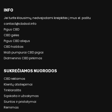
INFO
Jei turite klausimų, nedvejodami kreipkitės į mus el. paštu
contact@cbdsol.info
Pigus CBD
CBD gėlės
Pigus CBD aliejus
CBD hašišas
Maži pumpurai CBD pigiai
Didmeninis CBD pirkimas
SUKREČIAMOS NUORODOS
CBD reklamos
Klientų atsiliepimai
Tinklaraštis
Sąskaita ir užsakymas
Siuntos ir pristatymai
Rėmimas