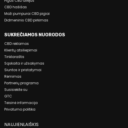
Pigus CBD aliejus
CBD hašišas
Maži pumpurai CBD pigiai
Didmeninis CBD pirkimas
SUKREČIAMOS NUORODOS
CBD reklamos
Klientų atsiliepimai
Tinklaraštis
Sąskaita ir užsakymas
Siuntos ir pristatymai
Rėmimas
Partnerių programa
Susisiekite su
GTC
Teisinė informacija
Privatumo politika
NAUJIENLAIŠKIS