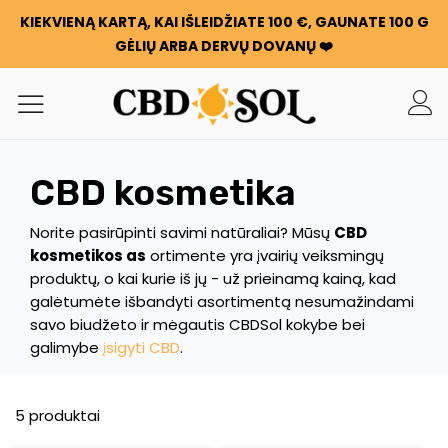
KIEKVIENĄ KARTĄ, KAI IŠLEIDŽIATE 100 €, GAUNATE 100 G
GĖLIŲ ARBA DERVŲ DOVANŲ ❤️
CBD kosmetika
Norite pasirūpinti savimi natūraliai? Mūsų
CBD
kosmetikos as
ortimente yra įvairių veiksmingų
produktų, o kai kurie iš jų - už prieinamą kainą, kad
galėtumėte išbandyti asortimentą nesumažindami
savo biudžeto ir mėgautis CBDSol kokybe bei
galimybe
įsigyti CBD
.
5 produktai