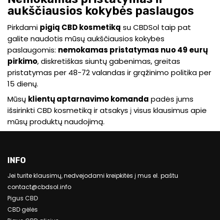
aukščiausios kokybės paslaugos
Pirkdami
pigią CBD kosmetiką
su CBDSol taip pat
galite naudotis mūsų aukščiausios kokybės
paslaugomis:
nemokamas pristatymas nuo 49 eurų
pirkimo
, diskretiškas siuntų gabenimas, greitas
pristatymas per 48-72 valandas ir grąžinimo politika per
15 dienų.
Mūsų
klientų aptarnavimo komanda
padės jums
išsirinkti CBD kosmetiką ir atsakys į visus klausimus apie
mūsų produktų naudojimą.
INFO
Jei turite klausimų, nedvejodami kreipkitės į mus el. paštu
contact@cbdsol.info
Pigus CBD
CBD gėlės