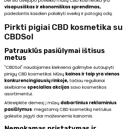
Dėl šio dvejopo poveikio mūsų CBD kosmetika yra
visapusiškas ir ekonomiškas sprendimas,
padedantis kasdien palaikyti sveiką ir patogią odą.
Pirkti pigiai CBD kosmetika su
CBDSol
Patrauklūs pasiūlymai ištisus
metus
"CBDSol" naudojamės kiekviena galimybe sutaupyti
pinigų CBD kosmetikai. Mūsų
kainos ir taip yra vienos
konkurencingiausių rinkoje,
tačiau reguliariai
skelbiame
specialias akcijas
savo kosmetikos
asortimentui.
Atkreipkite dėmesį į mūsų
dabartinius reklaminius
pasiūlymus
: mėgstamą CBD kosmetiką netrukus
galėsite įsigyti dar mažesnėmis kainomis.
Nemokamas pristatymas ir