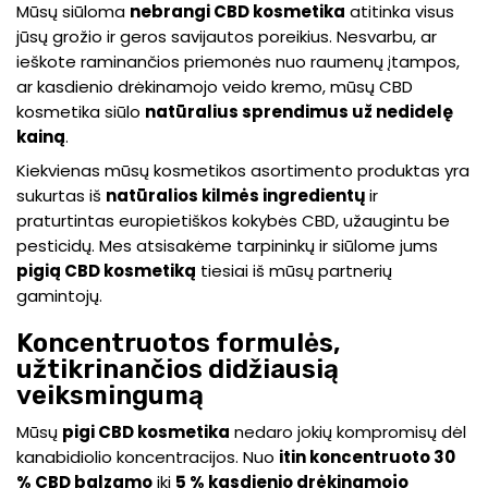
Mūsų siūloma
nebrangi CBD kosmetika
atitinka visus
jūsų grožio ir geros savijautos poreikius. Nesvarbu, ar
ieškote raminančios priemonės nuo raumenų įtampos,
ar kasdienio drėkinamojo veido kremo, mūsų CBD
kosmetika siūlo
natūralius sprendimus už nedidelę
kainą
.
Kiekvienas mūsų kosmetikos asortimento produktas yra
sukurtas iš
natūralios kilmės ingredientų
ir
praturtintas europietiškos kokybės CBD, užaugintu be
pesticidų. Mes atsisakėme tarpininkų ir siūlome jums
pigią CBD kosmetiką
tiesiai iš mūsų partnerių
gamintojų.
Koncentruotos formulės,
užtikrinančios didžiausią
veiksmingumą
Mūsų
pigi CBD kosmetika
nedaro jokių kompromisų dėl
kanabidiolio koncentracijos. Nuo
itin koncentruoto 30
% CBD balzamo
iki
5 % kasdienio drėkinamojo