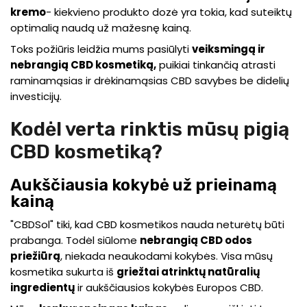
kremo
- kiekvieno produkto dozė yra tokia, kad suteiktų
optimalią naudą už mažesnę kainą.
Toks požiūris leidžia mums pasiūlyti
veiksmingą ir
nebrangią CBD kosmetiką,
puikiai tinkančią atrasti
raminamąsias ir drėkinamąsias CBD savybes be didelių
investicijų.
Kodėl verta rinktis mūsų pigią
CBD kosmetiką?
Aukščiausia kokybė už prieinamą
kainą
"CBDSol" tiki, kad CBD kosmetikos nauda neturėtų būti
prabanga. Todėl siūlome
nebrangią CBD odos
priežiūrą
, niekada neaukodami kokybės. Visa mūsų
kosmetika sukurta iš
griežtai atrinktų natūralių
ingredientų
ir aukščiausios kokybės Europos CBD.