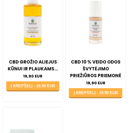
CBD GROŽIO ALIEJUS
CBD 10 % VEIDO ODOS
KŪNUI IR PLAUKAMS...
ŠVYTĖJIMO
PRIEŽIŪROS PRIEMONĖ
19,90 EUR
19,90 EUR
Į KREPŠELĮ -
19.90 EUR
Į KREPŠELĮ -
19.90 EUR