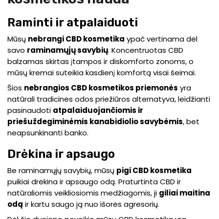
Raminti ir atpalaiduoti
Mūsų
nebrangi CBD kosmetika
ypač vertinama dėl
savo
raminamųjų savybių
. Koncentruotas CBD
balzamas skirtas įtampos ir diskomforto zonoms, o
mūsų kremai suteikia kasdienį komfortą visai šeimai.
Šios
nebrangios CBD kosmetikos priemonės
yra
natūrali tradicinės odos priežiūros alternatyva, leidžianti
pasinaudoti
atpalaiduojančiomis ir
priešuždegiminėmis kanabidiolio savybėmis
, bet
neapsunkinanti banko.
Drėkina ir apsaugo
Be raminamųjų savybių, mūsų
pigi CBD kosmetika
puikiai drėkina ir apsaugo odą. Praturtinta CBD ir
natūraliomis veikliosiomis medžiagomis, ji
giliai maitina
odą
ir kartu saugo ją nuo išorės agresorių.