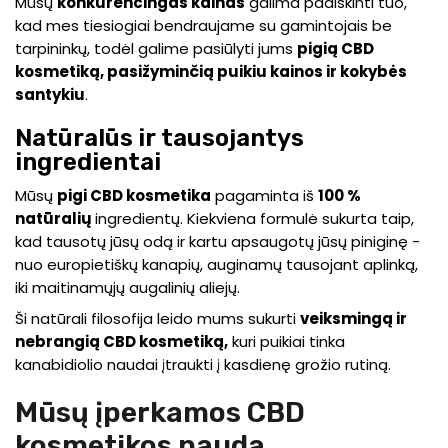
Mūsų
konkurencingas kainas
galima paaiškinti tuo,
kad mes tiesiogiai bendraujame su gamintojais be
tarpininkų, todėl galime pasiūlyti jums
pigią CBD
kosmetiką, pasižyminčią puikiu kainos ir kokybės
santykiu
.
Natūralūs ir tausojantys
ingredientai
Mūsų
pigi CBD kosmetika
pagaminta iš
100 %
natūralių
ingredientų. Kiekviena formulė sukurta taip,
kad tausotų jūsų odą ir kartu apsaugotų jūsų piniginę -
nuo europietiškų kanapių, auginamų tausojant aplinką,
iki maitinamųjų augalinių aliejų.
Ši natūrali filosofija leido mums sukurti
veiksmingą ir
nebrangią CBD kosmetiką,
kuri puikiai tinka
kanabidiolio naudai įtraukti į kasdienę grožio rutiną.
Mūsų įperkamos CBD
kosmetikos nauda