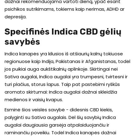
dažnai rekomenduojama vartoti dieną, ypač esant
psichikos sutrikimams, tokiems kaip nerimas, ADHD ar
depresija.
Specifinės Indica CBD gėlių
savybės
Indica kanapės yra kilusios iš atšiaurių kalnų tokiuose
regionuose kaip Indija, Pakistanas ir Afganistanas, todėl
jos puikiai auga aukštikalnių aplinkoje. Skirtingai nei
Sativa augalai, Indica augalai yra trumpesni, tvirtesni ir
turi plačius, storus lapus. Taip pat pastebimi ryškūs
aromato skirtumai: Indica augalai dažnai skleidžia
medienos ir vaisių kvapus.
Esminė šios veislės savybė - didesnis CBD kiekis,
palyginti su Sativa augalais. Dėl šių savybių Indica
augalai daugiausia garsėja atpalaiduojančiu ir
raminančiu poveikiu. Todėl Indica kanapės dažnai