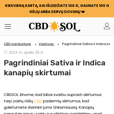
KIEKVIENĄ KARTĄ, KAI IŠLEIDŽIATE 100 €, GAUNATE 100 G
GĖLIŲ ARBA DERVŲ DOVANŲ ❤️
CBD parduotuvė
Vadovas
Pagrindiniai Sativa ir Indica ka
2024 m. spalio 25 d.
Pagrindiniai Sativa ir Indica
kanapių skirtumai
CBDSOL žinome, kad labai svarbu suprasti skirtumus
tarp įvairių rūšių
CBD
padermių skirtumus, kad
galėtumėte išsirinkti jums tinkamiausią. Kanapių
pasaulyje gausu įvairių ir sudėtingų pasirinkimų, ypač