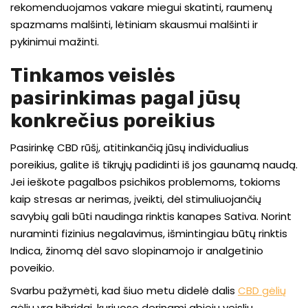
rekomenduojamos vakare miegui skatinti, raumenų
spazmams malšinti, lėtiniam skausmui malšinti ir
pykinimui mažinti.
Tinkamos veislės
pasirinkimas pagal jūsų
konkrečius poreikius
Pasirinkę CBD rūšį, atitinkančią jūsų individualius
poreikius, galite iš tikrųjų padidinti iš jos gaunamą naudą.
Jei ieškote pagalbos psichikos problemoms, tokioms
kaip stresas ar nerimas, įveikti, dėl stimuliuojančių
savybių gali būti naudinga rinktis kanapes Sativa. Norint
nuraminti fizinius negalavimus, išmintingiau būtų rinktis
Indica, žinomą dėl savo slopinamojo ir analgetinio
poveikio.
Svarbu pažymėti, kad šiuo metu didelė dalis
CBD gėlių
gėlių yra hibridai, kuriuose derinami abiejų veislių