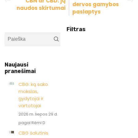
CBN ar CBD: jų
dervos gamybos
naudos skirtumai
paslaptys
Filtras
Naujausi
pranešimai
CBG: ką sako
mokslas,
gydytojai ir
vartotojai
2026 m. liepos 29 d.
pagal Rémi D
CBG šalutinis