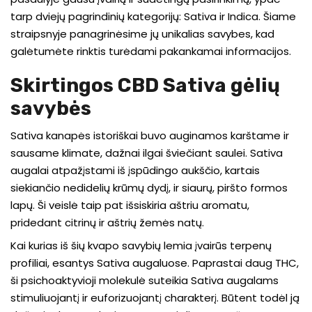
tarp dviejų pagrindinių kategorijų: Sativa ir Indica. Šiame
straipsnyje panagrinėsime jų unikalias savybes, kad
galėtumėte rinktis turėdami pakankamai informacijos.
Skirtingos CBD Sativa gėlių
savybės
Sativa kanapės istoriškai buvo auginamos karštame ir
sausame klimate, dažnai ilgai šviečiant saulei. Sativa
augalai atpažįstami iš įspūdingo aukščio, kartais
siekiančio nedidelių krūmų dydį, ir siaurų, piršto formos
lapų. Ši veislė taip pat išsiskiria aštriu aromatu,
pridedant citrinų ir aštrių žemės natų.
Kai kurias iš šių kvapo savybių lemia įvairūs terpenų
profiliai, esantys Sativa augaluose. Paprastai daug THC,
ši psichoaktyvioji molekulė suteikia Sativa augalams
stimuliuojantį ir euforizuojantį charakterį. Būtent todėl ją