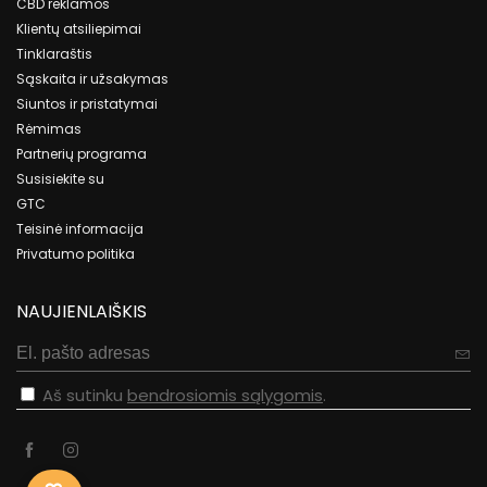
CBD reklamos
Klientų atsiliepimai
Tinklaraštis
Sąskaita ir užsakymas
Siuntos ir pristatymai
Rėmimas
Partnerių programa
Susisiekite su
GTC
Teisinė informacija
Privatumo politika
NAUJIENLAIŠKIS
Aš sutinku
bendrosiomis sąlygomis
.