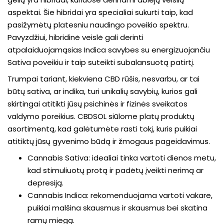
aspektai. Šie hibridai yra specialiai sukurti taip, kad
pasižymėtų platesniu naudingo poveikio spektru.
Pavyzdžiui, hibridinė veislė gali derinti
atpalaiduojamąsias Indica savybes su energizuojančiu
Sativa poveikiu ir taip suteikti subalansuotą patirtį.
Trumpai tariant, kiekviena CBD rūšis, nesvarbu, ar tai
būtų sativa, ar indika, turi unikalių savybių, kurios gali
skirtingai atitikti jūsų psichinės ir fizinės sveikatos
valdymo poreikius. CBDSOL siūlome platų produktų
asortimentą, kad galėtumėte rasti tokį, kuris puikiai
atitiktų jūsų gyvenimo būdą ir žmogaus pageidavimus.
Cannabis Sativa: idealiai tinka vartoti dienos metu,
kad stimuliuotų protą ir padėtų įveikti nerimą ar
depresiją.
Cannabis Indica: rekomenduojama vartoti vakare,
puikiai malšina skausmus ir skausmus bei skatina
ramų miegą.