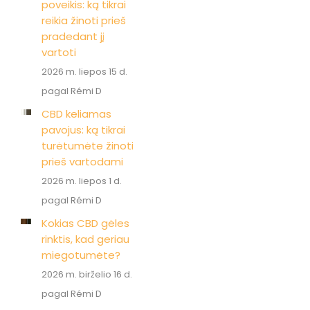
poveikis: ką tikrai
reikia žinoti prieš
pradedant jį
vartoti
2026 m. liepos 15 d.
pagal Rémi D
CBD keliamas
pavojus: ką tikrai
turėtumėte žinoti
prieš vartodami
2026 m. liepos 1 d.
pagal Rémi D
Kokias CBD gėles
rinktis, kad geriau
miegotumėte?
2026 m. birželio 16 d.
pagal Rémi D