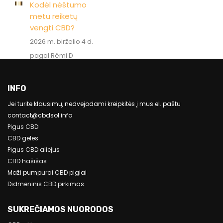
Kodėl nėštumo
metu reikėtų
vengti CBD?
2026 m. birželio 4 d.
pagal Rémi D
INFO
Jei turite klausimų, nedvejodami kreipkitės į mus el. paštu
contact@cbdsol.info
Pigus CBD
CBD gėlės
Pigus CBD aliejus
CBD hašišas
Maži pumpurai CBD pigiai
Didmeninis CBD pirkimas
SUKREČIAMOS NUORODOS