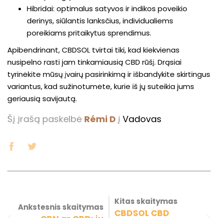
Hibridai: optimalus satyvos ir indikos poveikio
derinys, siūlantis lanksčius, individualiems
poreikiams pritaikytus sprendimus.
Apibendrinant, CBDSOL tvirtai tiki, kad kiekvienas
nusipelno rasti jam tinkamiausią CBD rūšį. Drąsiai
tyrinėkite mūsų įvairų pasirinkimą ir išbandykite skirtingus
variantus, kad sužinotumėte, kurie iš jų suteikia jums
geriausią savijautą.
Šį įrašą paskelbė
Rémi D
į
Vadovas
Kitas skaitymas
Ankstesnis skaitymas
CBDSOL CBD