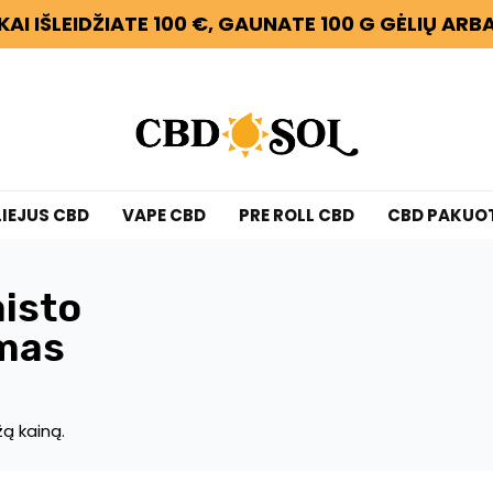
KAI IŠLEIDŽIATE 100 €, GAUNATE 100 G GĖLIŲ AR
LIEJUS CBD
VAPE CBD
PRE ROLL CBD
CBD PAKUO
aisto
mas
ą kainą.