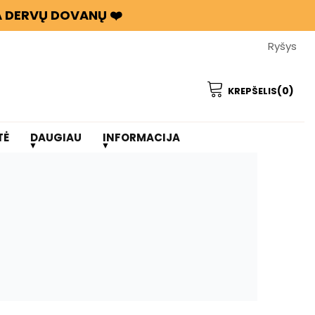
BA DERVŲ DOVANŲ ❤️
Ryšys
(0)
KREPŠELIS
TĖ
DAUGIAU
INFORMACIJA