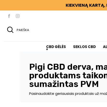
KIEKVIENĄ KARTĄ, 
PAIEŠKA
CBD GĖLĖS
SEKLOS CBD
A
Pigi CBD derva, m
produktams taiko
sumažintas PVM
Pasinaudokite geriausiais produktais už maž