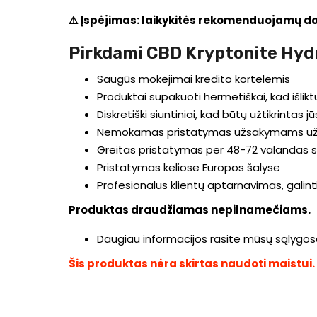
⚠️ Įspėjimas: laikykitės rekomenduojamų dozių
Pirkdami CBD Kryptonite Hydr
Saugūs mokėjimai kredito kortelėmis
Produktai supakuoti hermetiškai, kad išliktų
Diskretiški siuntiniai, kad būtų užtikrintas
Nemokamas pristatymas užsakymams už
Greitas pristatymas per 48-72 valandas s
Pristatymas keliose Europos šalyse
Profesionalus klientų aptarnavimas, galinti
Produktas draudžiamas nepilnamečiams.
Daugiau informacijos rasite mūsų sąlygos
Šis produktas nėra skirtas naudoti maistui.