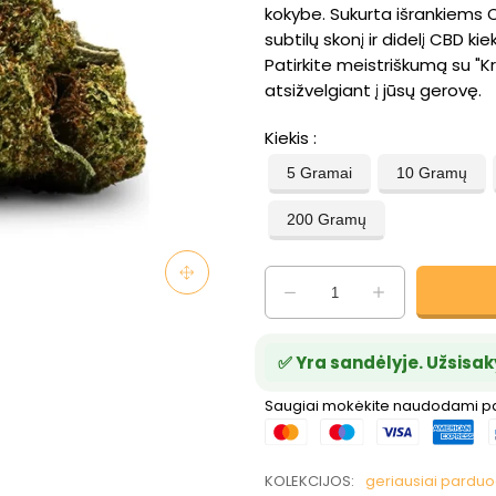
kokybe. Sukurta išrankiems 
subtilų skonį ir didelį CBD ki
Patirkite meistriškumą su "K
atsižvelgiant į jūsų gerovę.
Kiekis
5 Gramai
10 Gramų
200 Gramų
✅ Yra sandėlyje. Užsisak
Saugiai mokėkite naudodami 
KOLEKCIJOS:
geriausiai pard