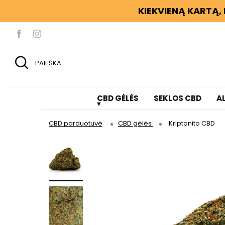
KIEKVIENĄ KARTĄ, 
PAIEŠKA
CBD GĖLĖS
SEKLOS CBD
A
CBD parduotuvė
CBD gėlės
Kriptonito CBD