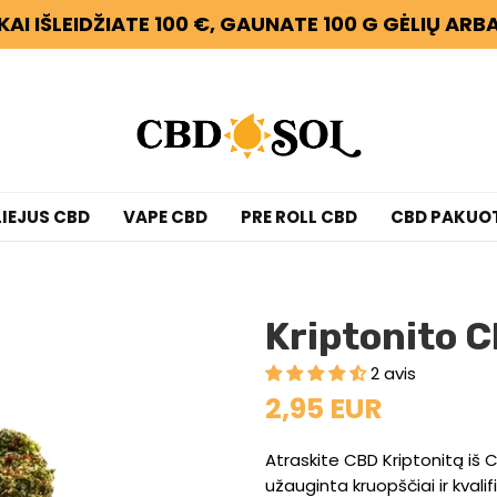
KAI IŠLEIDŽIATE 100 €, GAUNATE 100 G GĖLIŲ AR
LIEJUS CBD
VAPE CBD
PRE ROLL CBD
CBD PAKUO
Kriptonito 
2 avis
2,95 EUR
Atraskite CBD Kriptonitą iš CB
užauginta kruopščiai ir kval