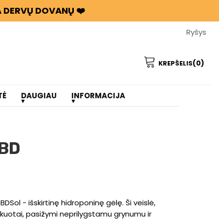
BA DERVŲ DOVANŲ ❤️
Ryšys
(0)
KREPŠELIS
TĖ
DAUGIAU
INFORMACIJA
CBD
DSol - išskirtinę hidroponinę gėlę. Ši veislė,
ifikuotai, pasižymi neprilygstamu grynumu ir