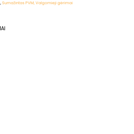
s
,
Sumažintas PVM, Valgomieji gėrimai
AI