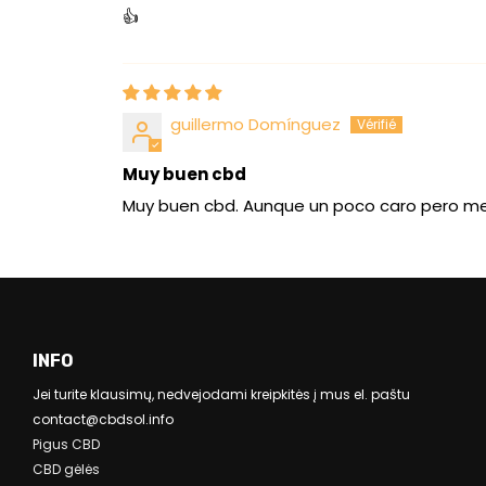
👍
guillermo Domínguez
Muy buen cbd
Muy buen cbd. Aunque un poco caro pero me
INFO
Jei turite klausimų, nedvejodami kreipkitės į mus el. paštu
contact@cbdsol.info
Pigus CBD
CBD gėlės