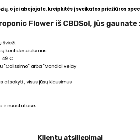
, o jei abejojate, kreipkitės į sveikatos priežiūros spec
oponic Flower iš CBDSol, jūs gaunate 
 švieži.
 jūsų konfidencialumas
 49 €
u "Colissimo" arba "Mondial Relay
s atsakyti į visus jūsų klausimus
e ir nuostatose.
Klientų atsiliepimai