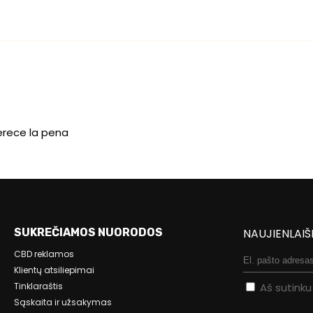
rece la pena
SUKREČIAMOS NUORODOS
NAUJIENLAIŠ
CBD reklamos
Klientų atsiliepimai
Tinklaraštis
Aš sutink
Sąskaita ir užsakymas