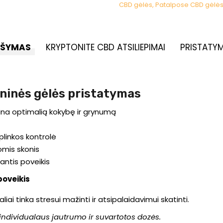
CBD gėlės, Patalpose CBD gėlė
AŠYMAS
KRYPTONITE CBD ATSILIEPIMAI
PRISTATYM
ninės gėlės pristatymas
ina optimalią kokybę ir grynumą
linkos kontrolė
omis skonis
nantis poveikis
poveikis
liai tinka stresui mažinti ir atsipalaidavimui skatinti.
 individualaus jautrumo ir suvartotos dozės.