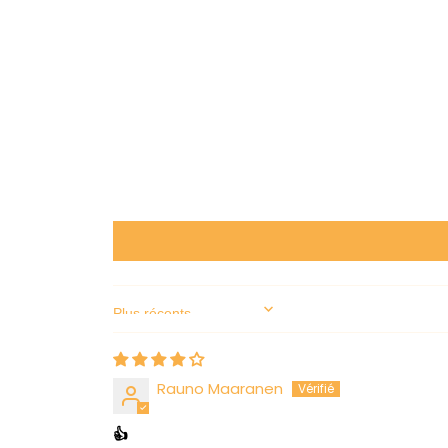
Sort by
Rauno Maaranen
👍