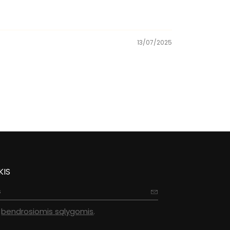
13/07/2025
KIS
u
bendrosiomis sąlygomis
.