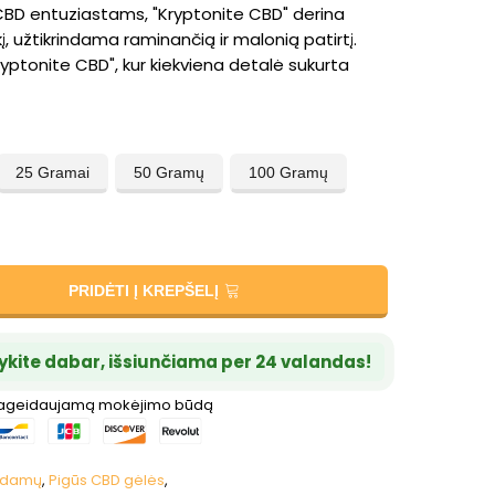
CBD entuziastams, "Kryptonite CBD" derina
ekį, užtikrindama raminančią ir malonią patirtį.
ryptonite CBD", kur kiekviena detalė sukurta
25 Gramai
50 Gramų
100 Gramų
PRIDĖTI Į KREPŠELĮ
ykite dabar, išsiunčiama per 24 valandas!
pageidaujamą mokėjimo būdą
uodamų
,
Pigūs CBD gėlės
,