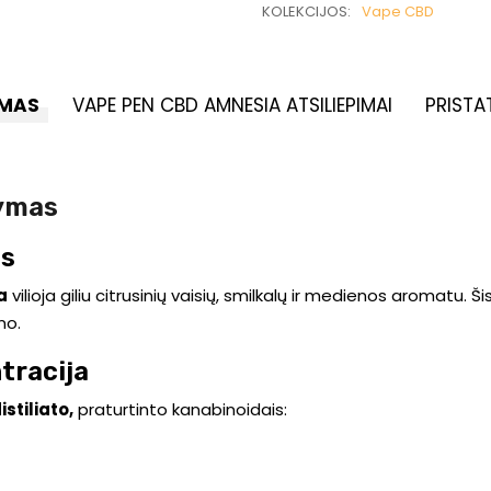
KOLEKCIJOS:
Vape CBD
MAS
VAPE PEN CBD AMNESIA ATSILIEPIMAI
PRISTA
šymas
is
a
vilioja giliu citrusinių vaisių, smilkalų ir medienos aromatu. Ši
mo.
tracija
istiliato,
praturtinto kanabinoidais: