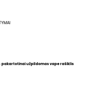
TYMAI
s
pakartotinai užpildomas vape rašiklis