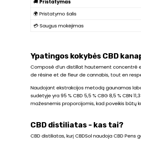
🚚
Pristatymas
🌍 Pristatymo šalis
💳 Saugus mokėjimas
Ypatingos kokybės CBD kanap
Composé d’un distillat hautement concentré e
de résine et de fleur de cannabis, tout en re
Naudojant ekstrakcijos metodą gaunamas labai r
sudėtyje yra 95 % CBD 5,5 % CBG 8,5 % CBN 11,
mažesnėmis proporcijomis, kad poveikis būtų k
CBD distiliatas - kas tai?
CBD distiliatas, kurį CBDSol naudoja CBD Pens 