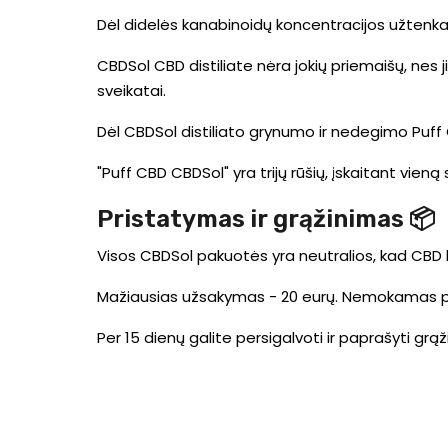
Dėl didelės kanabinoidų koncentracijos užtenka 
CBDSol CBD distiliate nėra jokių priemaišų, nes j
sveikatai.
Dėl CBDSol distiliato grynumo ir nedegimo Puff
"Puff CBD CBDSol" yra trijų rūšių, įskaitant vieną
Pristatymas ir grąžinimas 📦
Visos CBDSol pakuotės yra neutralios, kad CBD būt
Mažiausias užsakymas - 20 eurų. Nemokamas pr
Per 15 dienų galite persigalvoti ir paprašyti grą