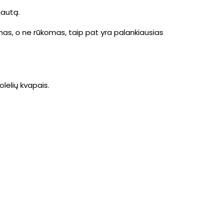
jautą.
namas, o ne rūkomas, taip pat yra palankiausias
olelių kvapais.