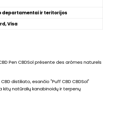
o departamentai ir teritorijos
rd, Visa
 CBD Pen CBDSol présente des arômes naturels
CBD distiliato, esančio "Puff CBD CBDSol"
a kitų natūralių kanabinoidų ir terpenų