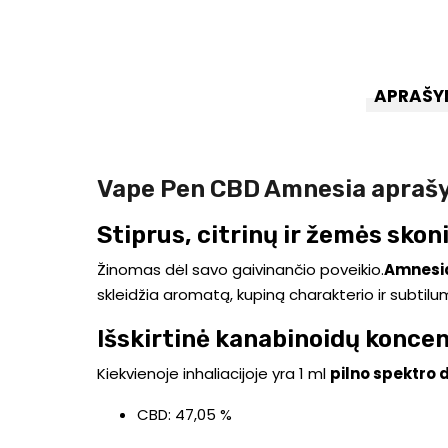
APRAŠY
Vape Pen CBD Amnesia apra
Stiprus, citrinų ir žemės skon
Žinomas dėl savo gaivinančio poveikio.
Amnesi
skleidžia aromatą, kupiną charakterio ir subtilu
Išskirtinė kanabinoidų koncen
Kiekvienoje inhaliacijoje yra 1 ml
pilno spektro d
CBD: 47,05 %