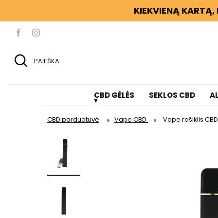
KIEKVIENĄ KARTĄ, 
PAIEŠKA
CBD GĖLĖS
SEKLOS CBD
A
CBD parduotuvė
Vape CBD
Vape rašiklis CB