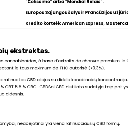
"Colissimo" arba "Mondial Relais".
Europos Sąjungos šalys ir Prancūzijos užjūri
Kredito kortelė: American Express, Masterca
ių ekstraktas.
n cannabinoïdes, à base d’extraits de chanvre premium, le
spectant le taux maximum de THC autorisé (<0.3%).
afinuotas CBD aliejus su didele kanabinoidų koncentracija. 
3 % CBT 5,5 % CBC
. CBDSol CBD distiliato sudėtyje taip pat yr
uo didesnis.
gamybai, neabejotinai yra viena rafinuočiausių CBD formų.