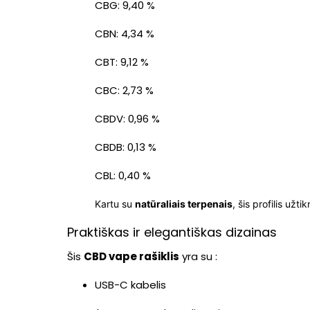
CBG: 9,40 %
CBN: 4,34 %
CBT: 9,12 %
CBC: 2,73 %
CBDV: 0,96 %
CBDB: 0,13 %
CBL: 0,40 %
Kartu su
natūraliais terpenais
, šis profilis užti
Praktiškas ir elegantiškas dizainas
Šis
CBD vape rašiklis
yra su :
USB-C kabelis