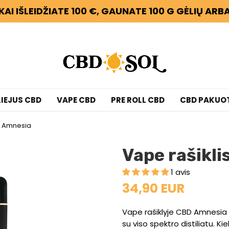
KAI IŠLEIDŽIATE 100 €, GAUNATE 100 G GĖLIŲ AR
LIEJUS CBD
VAPE CBD
PRE ROLL CBD
CBD PAKUO
D Amnesia
Vape rašikl
1 avis
34,90 EUR
Vape rašiklyje CBD Amnesia 
su viso spektro distiliatu. Ki