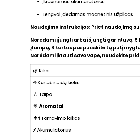
Įkraunamas akumuliatorius
Lengvai įdedamas magnetinis užpildas
Naudojimo instrukcijos
: Prieš naudojimą su
Norėdami įjungti arba išjungti garintuvą, 
įtampą, 3 kartus paspauskite tą patį mygtuką
Norėdami įkrauti savo vape, naudokite prid
🌿 Kilmė
🌱
Kanabinoidų
kiekis
💧 Talpa
🍭
Aromatai
👩⚕️
Tarnavimo laikas
⚡
Akumuliatorius