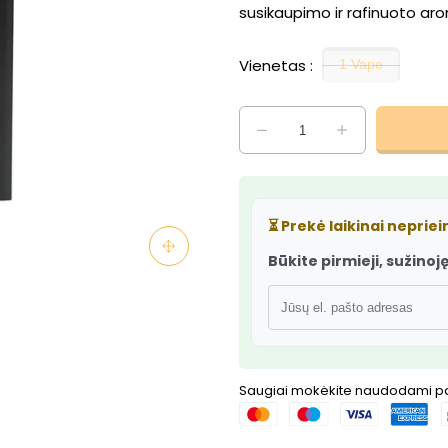
susikaupimo ir rafinuoto aro
Vienetas
1 Vape
⏳
Prekė laikinai neprie
Būkite pirmieji, sužinoję,
Saugiai mokėkite naudodami 