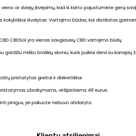
vieno ar dviejų įkvėpimų, kad iš karto pajustumėte gerą savi
is kokybiškai išvalytas. Vartojimo būdas, kai distiliatas gari
 CBD CBDSol yra vienas saugiausių CBD vartojimo būdų.
 su gardžiu miško braškių skoniu, kuris puikiai dera su kanapių ž
ų pristatytas greitai ir diskretiškai.
istatymas užsakymams, viršijantiems 49 eurus.
žinti pinigus, jei pakuotė nebuvo atidaryta.
Klientų atsiliepimai