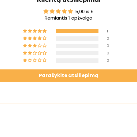
5,00 iš 5
Remiantis 1 apžvalga
1
0
0
0
0
Parašykite atsiliepimą