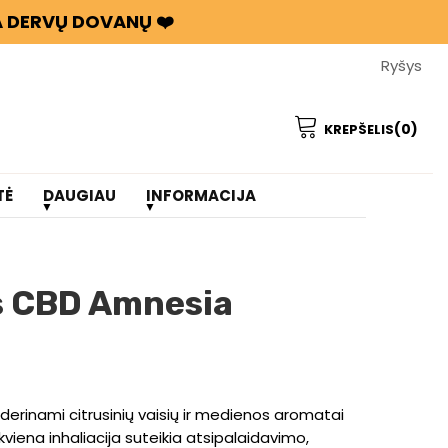
BA DERVŲ DOVANŲ ❤️
Ryšys
(0)
KREPŠELIS
TĖ
DAUGIAU
INFORMACIJA
is CBD Amnesia
derinami citrusinių vaisių ir medienos aromatai
ekviena inhaliacija suteikia atsipalaidavimo,