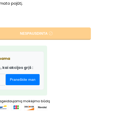
mato pojūtį.
NESPAUSDINTA
inama
 kai akcijos grįš :
Praneškite man
pageidaujamą mokėjimo būdą