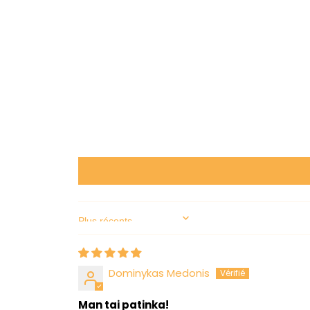
Sort by
Dominykas Medonis
Man tai patinka!