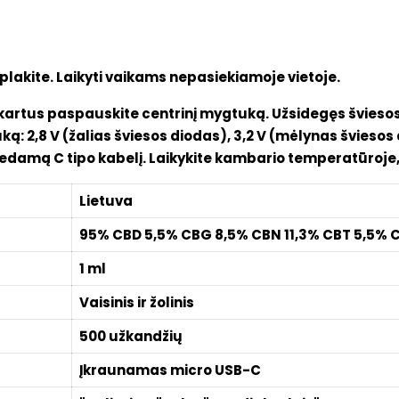
plakite. Laikyti vaikams nepasiekiamoje vietoje.
5 kartus paspauskite centrinį mygtuką. Užsidegęs švies
: 2,8 V (žalias šviesos diodas), 3,2 V (mėlynas šviesos 
edamą C tipo kabelį. Laikykite kambario temperatūroje,
Lietuva
95% CBD 5,5% CBG 8,5% CBN 11,3% CBT 5,5%
1 ml
Vaisinis ir žolinis
500 užkandžių
Įkraunamas micro USB-C