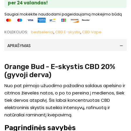
per 24 valandas!
Saugiai mokėkite naudodami pageidaujamą mokėjimo būdą
KOLEKCIJOS:
bestseleriai
,
CBD E-skystis
,
CBD Vape
APRAŠYMAS
Orange Bud - E-skystis CBD 20%
(gyvoji derva)
Nuo pat pirmojo užuodimo pažadina saldaus apelsino ir
citrinos žievelės natos, o po to pereina į medienos, šiek
tiek dervos atspalvį. Šis labai koncentruotas CBD
elektroninis skystis suteikia intensyvų, rafinuotą ir
natūraliai raminantį kvėpavimą.
Pagrindinės savybės