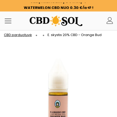
WATERMELON CBD NUO 0,30 €/g 🍉 !
UŽSAKYMAI DVIGUBAI ✨
KIEKVIENĄ KARTĄ, KAI IŠLEIDŽIATE 100 €, GAUNATE 100 G
GĖLIŲ ARBA DERVŲ DOVANŲ ❤️
WATERMELON CBD NUO 0,30 €/g 🍉 !
CBD parduotuvė
E. skystis 20% CBD - Orange Bud
UŽSAKYMAI DVIGUBAI ✨
KIEKVIENĄ KARTĄ, KAI IŠLEIDŽIATE 100 €, GAUNATE 100 G
GĖLIŲ ARBA DERVŲ DOVANŲ ❤️