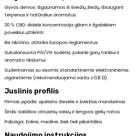
Gyvos dervos: išgaunamos iš šviežių žiedų, išsaugant
terpenus ir natūralius aromatus.
20 % CBD: didelė koncentracija giliam ir ilgalaikiam
poveikiui užtikrinti
Be nikotino, atitinka Europos reglamentus
Subalansuota PG/VG sudėtis, palanki garų tankiui ir
aromato tikslumui
Suderinamas su visomis standartinėmis elektroninėmis
cigaretėmis (rekomenduojama varža ≥ 0,8 Ω)
Juslinis profilis
Pirmas įspūdis: apelsino žievelė ir šviežias mandarinas
Širdis: saldžios citrusinių vaisių ir lengvos gėlių natos
Pabaiga: žolinė, medinė, šiek tiek pikantiška.
Naudojimo instrukcijos