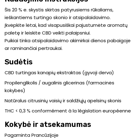
Šis 20 % e. skystis skirtas patyrusiems rūkaliams,
ieškantiems turtingo skonio ir atsipalaidavimo.
Įkvėpkite lėtai, kad visapusiškai pajustumėte aromatų
paletę ir leiskite CBD veikti palaipsniui.
Puikiai tinka atsipalaidavimo akimirkai dienos pabaigoje
ar raminančiai pertraukai.
Sudėtis
CBD turtingas kanapių ekstraktas (gyvoji derva)
Propilenglikolis / augalinis glicerinas (farmacinės
kokybės)
Natūralus citrusinių vaisių ir saldžiųjų apelsinų skonis
THC < 0,3 % conformément à la législation européenne
Kokybė ir atsekamumas
Pagaminta Prancūzijoje