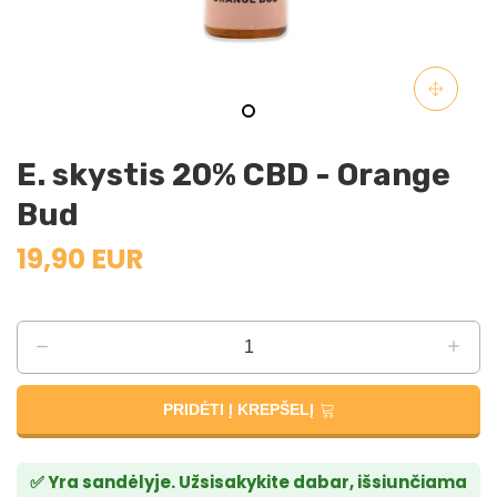
E. skystis 20% CBD - Orange
Bud
19,90 EUR
PRIDĖTI Į KREPŠELĮ
✅ Yra sandėlyje. Užsisakykite dabar, išsiunčiama