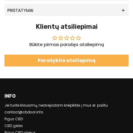
PRISTATYMAI
Klientų atsiliepimai
Būkite pirmas parašęs atsiliepimą
Parašykite atsiliepimą
INFO
Jei turite klausimų, nedvejodami kreipkitės į mus el. paštu
contact@cbdsol.info
Pigus CBD
CBD gėlės
Pigus CBD aliejus