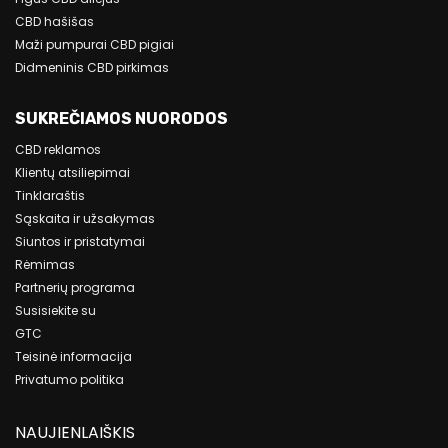
CBD hašišas
Maži pumpurai CBD pigiai
Didmeninis CBD pirkimas
SUKREČIAMOS NUORODOS
CBD reklamos
Klientų atsiliepimai
Tinklaraštis
Sąskaita ir užsakymas
Siuntos ir pristatymai
Rėmimas
Partnerių programa
Susisiekite su
GTC
Teisinė informacija
Privatumo politika
NAUJIENLAIŠKIS