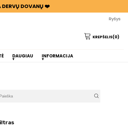
BA DERVŲ DOVANŲ ❤️
Ryšys
(0)
KREPŠELIS
TĖ
DAUGIAU
INFORMACIJA
iltras