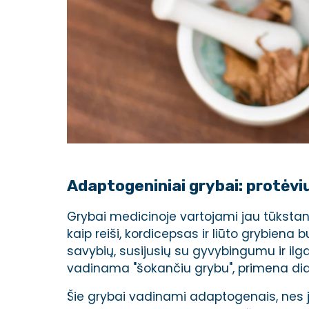
Adaptogeniniai grybai: protėvių
Grybai medicinoje vartojami jau tūkstan
kaip reiši, kordicepsas ir liūto grybiena 
savybių, susijusių su gyvybingumu ir i
vadinama "šokančiu grybu", primena didž
Šie grybai vadinami adaptogenais, nes jie