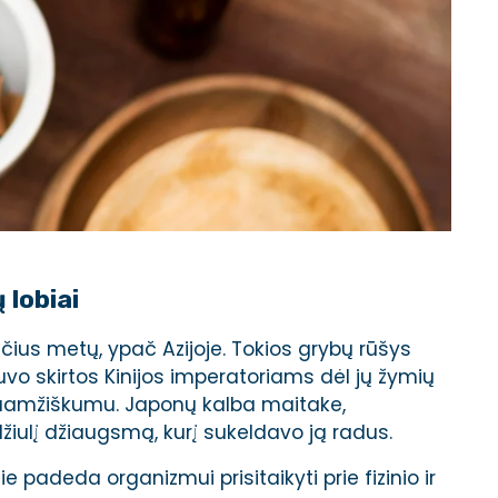
 lobiai
čius metų, ypač Azijoje. Tokios grybų rūšys
buvo skirtos Kinijos imperatoriams dėl jų žymių
lgaamžiškumu. Japonų kalba maitake,
iulį džiaugsmą, kurį sukeldavo ją radus.
 padeda organizmui prisitaikyti prie fizinio ir