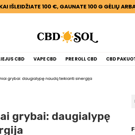
KAI IŠLEIDŽIATE 100 €, GAUNATE 100 G GĖLIŲ AR
LIEJUS CBD
VAPE CBD
PRE ROLL CBD
CBD PAKUO
iai grybai: daugialypę naudą teikianti sinergija
ai grybai: daugialypę
rgija
F