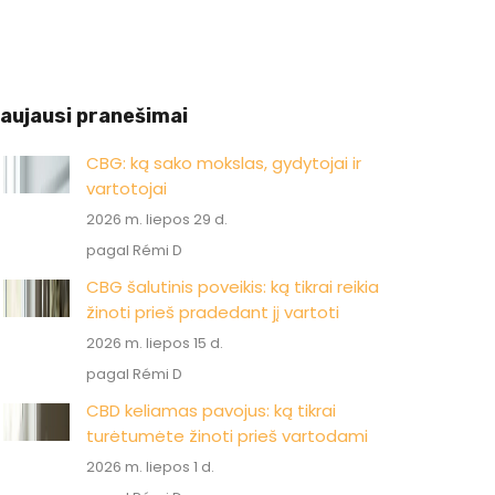
aujausi pranešimai
CBG: ką sako mokslas, gydytojai ir
vartotojai
2026 m. liepos 29 d.
pagal Rémi D
CBG šalutinis poveikis: ką tikrai reikia
žinoti prieš pradedant jį vartoti
2026 m. liepos 15 d.
pagal Rémi D
CBD keliamas pavojus: ką tikrai
turėtumėte žinoti prieš vartodami
2026 m. liepos 1 d.