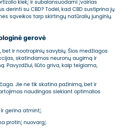
rtizolio kiekį ir subalansuodami įvairias
s derinti su CBD? Todėl, kad CBD sustiprina jų
ės sąveikos tarp skirtingų natūralių junginių.
rologinė gerovė
ų, bet ir nootropinių savybių. Šios medžiagos
nkcijas, skatindamos neuronų augimą ir
 Pavyzdžiui, liūto griva, kaip teigiama,
aga. Jie ne tik skatina pažinimą, bet ir
vartojimas naudingas siekiant optimalios
ir gerina atmintį.
na protinį nuovargį.