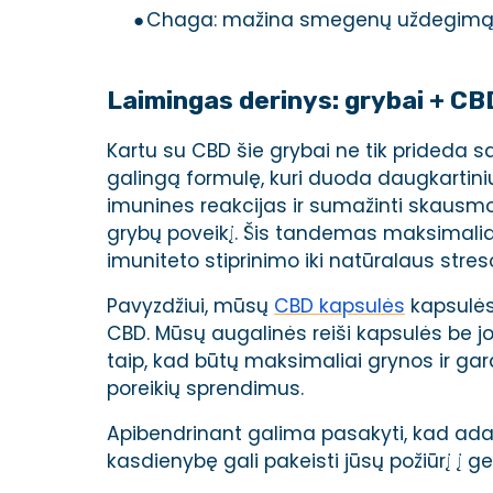
●
Chaga: mažina smegenų uždegimą ir 
Laimingas derinys: grybai + CB
Kartu su CBD šie grybai ne tik prideda s
galingą formulę, kuri duoda daugkartini
imunines reakcijas ir sumažinti skausm
grybų poveikį. Šis tandemas maksimalia
imuniteto stiprinimo iki natūralaus stre
Pavyzdžiui, mūsų
CBD kapsulės
kapsulės
CBD.
Mūsų augalinės reiši kapsulės be 
taip, kad būtų maksimaliai grynos ir ga
poreikių sprendimus.
Apibendrinant galima pasakyti, kad ada
kasdienybę gali pakeisti jūsų požiūrį į ge