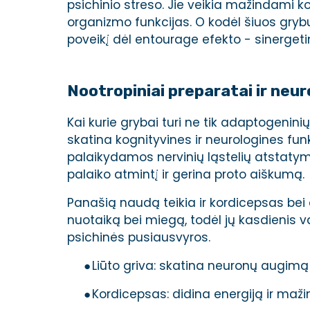
psichinio streso. Jie veikia mažindami ko
organizmo funkcijas. O kodėl šiuos grybu
poveikį dėl entourage efekto - sinergetin
Nootropiniai preparatai ir neu
Kai kurie grybai turi ne tik adaptogenini
skatina kognityvines ir neurologines fu
palaikydamos nervinių ląstelių atstatymą.
palaiko atmintį ir gerina proto aiškumą.
Panašią naudą teikia ir kordicepsas bei č
nuotaiką bei miegą, todėl jų kasdienis 
psichinės pusiausvyros.
●
Liūto griva: skatina neuronų augimą 
●
Kordicepsas: didina energiją ir maži