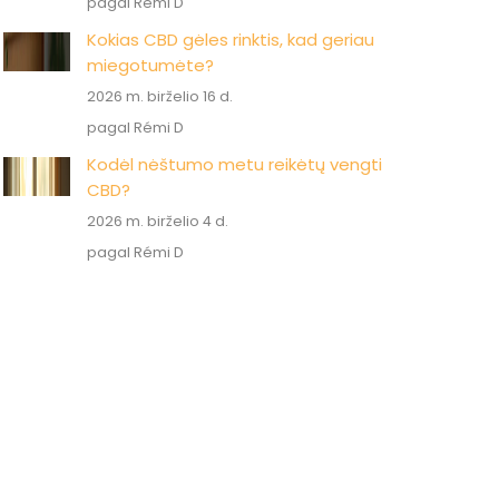
pagal Rémi D
Kokias CBD gėles rinktis, kad geriau
miegotumėte?
2026 m. birželio 16 d.
pagal Rémi D
Kodėl nėštumo metu reikėtų vengti
CBD?
2026 m. birželio 4 d.
pagal Rémi D