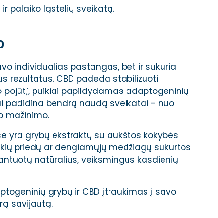
palaiko ląstelių sveikatą.
D
avo individualias pastangas, bet ir sukuria
us rezultatus. CBD padeda stabilizuoti
o pojūtį, puikiai papildydamas adaptogeninių
i padidina bendrą naudą sveikatai - nuo
so mažinimo.
e yra grybų ekstraktų su aukštos kokybės
jokių priedų ar dengiamųjų medžiagų sukurtos
rantuotų natūralius, veiksmingus kasdienių
ptogeninių grybų ir CBD įtraukimas į savo
rą savijautą.