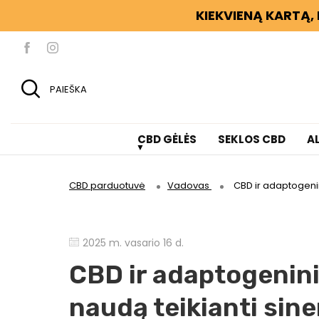
KIEKVIENĄ KARTĄ, 
PAIEŠKA
CBD GĖLĖS
SEKLOS CBD
A
CBD parduotuvė
Vadovas
CBD ir adaptogenin
2025 m. vasario 16 d.
CBD ir adaptogenini
naudą teikianti sine