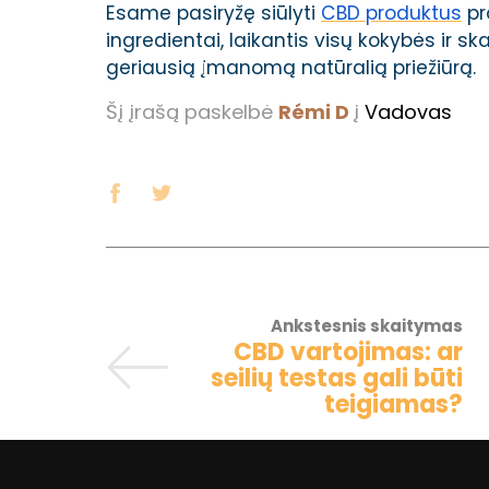
Esame pasiryžę siūlyti
CBD produktus
pr
ingredientai, laikantis visų kokybės ir
geriausią įmanomą natūralią priežiūrą.
Šį įrašą paskelbė
Rémi D
į
Vadovas
Ankstesnis skaitymas
CBD vartojimas: ar
seilių testas gali būti
teigiamas?