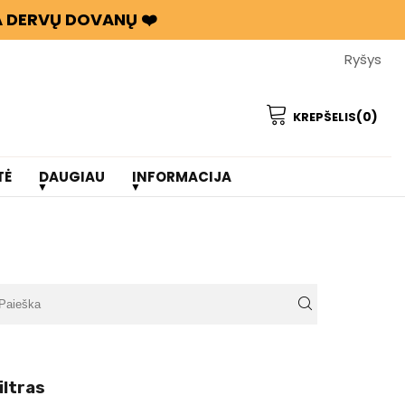
BA DERVŲ DOVANŲ ❤️
Ryšys
(0)
KREPŠELIS
TĖ
DAUGIAU
INFORMACIJA
iltras