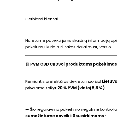
Gerbiami klientai,
Norėtume pateikti jums skaidrią informaciją 
pakeitimų, kurie turi įtakos daliai mūsų verslo.
🧾
PVM CBD CBDSol produktams pakeitimas
Remiantis prefektūros dekretu, nuo šiol
Lietuv
privalome taikyti
20 % PVM (vietoj 5,5 %)
.
➡️ Šio reguliavimo pakeitimo negalime kontroliu
sumažintume poveikį jūsų pirkimams
: