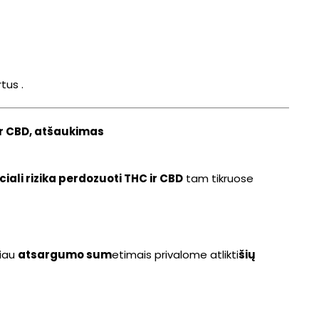
tus
.
ir CBD, atšaukimas
iali rizika perdozuoti THC ir CBD
tam tikruose
iau
atsargumo sum
etimais privalome atlikti
šių