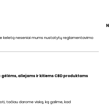
N
apie keletą neseniai mums nustatytų reglamentavimo
a
gėlėms, aliejams ir kitiems CBD produktams
oti, tačiau darome viską, ką galime, kad