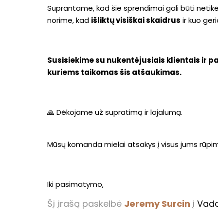
Suprantame, kad šie sprendimai gali būti netikėt
norime, kad
išliktų visiškai skaidrus
ir kuo ge
Susisiekime su nukentėjusiais klientais ir 
kuriems taikomas šis atšaukimas.
🙏 Dėkojame už supratimą ir lojalumą.
Mūsų komanda mielai atsakys į visus jums rūpi
Iki pasimatymo,
Šį įrašą paskelbė
Jeremy Surcin
į
Vad