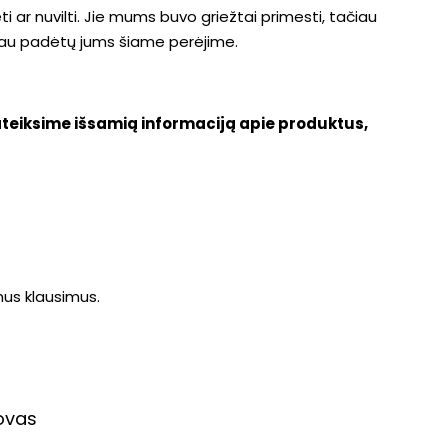
i ar nuvilti. Jie mums buvo griežtai primesti, tačiau
riau padėtų jums šiame perėjime.
pateiksime išsamią informaciją apie produktus,
mus klausimus.
ovas