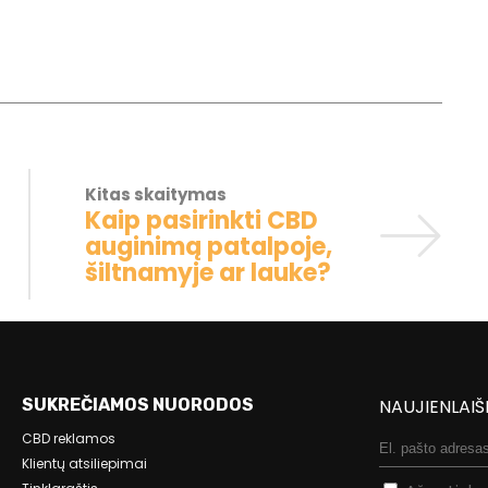
Kitas skaitymas
Kaip pasirinkti CBD
auginimą patalpoje,
šiltnamyje ar lauke?
SUKREČIAMOS NUORODOS
NAUJIENLAIŠ
CBD reklamos
Klientų atsiliepimai