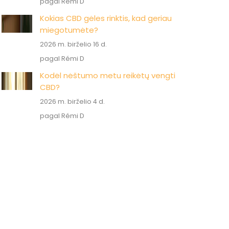
pagal Rémi D
Kokias CBD gėles rinktis, kad geriau
miegotumėte?
2026 m. birželio 16 d.
pagal Rémi D
Kodėl nėštumo metu reikėtų vengti
CBD?
2026 m. birželio 4 d.
pagal Rémi D