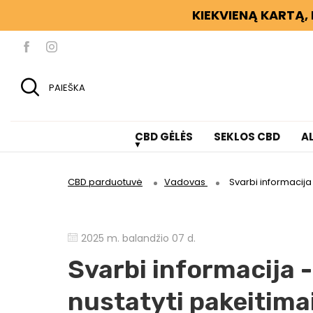
KIEKVIENĄ KARTĄ, 
PAIEŠKA
CBD GĖLĖS
SEKLOS CBD
A
CBD parduotuvė
Vadovas
Svarbi informacija 
2025 m. balandžio 07 d.
Svarbi informacija -
nustatyti pakeitima