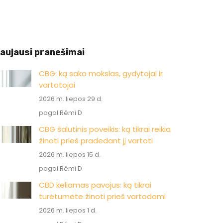
aujausi pranešimai
CBG: ką sako mokslas, gydytojai ir
vartotojai
2026 m. liepos 29 d.
pagal Rémi D
CBG šalutinis poveikis: ką tikrai reikia
žinoti prieš pradedant jį vartoti
2026 m. liepos 15 d.
pagal Rémi D
CBD keliamas pavojus: ką tikrai
turėtumėte žinoti prieš vartodami
2026 m. liepos 1 d.