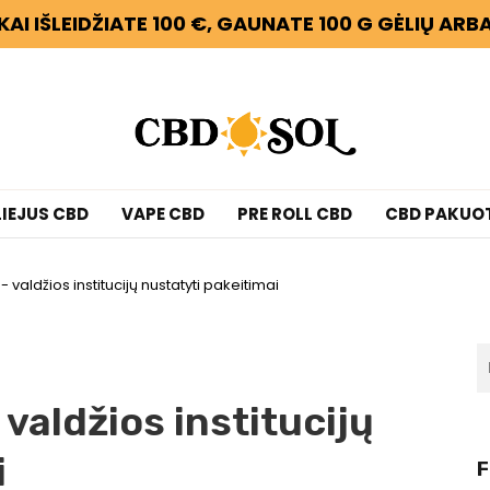
KAI IŠLEIDŽIATE 100 €, GAUNATE 100 G GĖLIŲ AR
LIEJUS CBD
VAPE CBD
PRE ROLL CBD
CBD PAKUO
- valdžios institucijų nustatyti pakeitimai
 valdžios institucijų
i
F