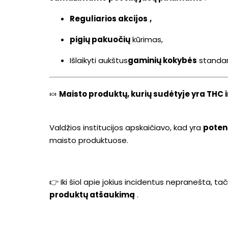
Reguliarios akcijos
,
pigių pakuočių
kūrimas,
Išlaikyti aukštus
gaminių kokybės
standar
🍬
Maisto produktų, kurių sudėtyje yra THC 
Valdžios institucijos apskaičiavo, kad yra
potenc
maisto produktuose.
👉 Iki šiol apie jokius incidentus nepranešta, tač
produktų atšaukimą
.