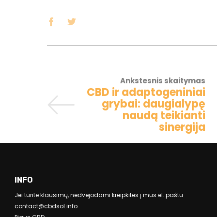
Ankstesnis skaitymas
CBD ir adaptogeniniai
grybai: daugialypę
naudą teikianti
sinergija
INFO
Jei turite klausimų, nedvejodami kreipkitės į mus el. paštu
contact@cbdsol.info