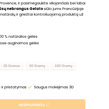
vence, ir pasimėgaukite viliojančiais bei labai
sų nebrangus Gelato
siūlo jums Prancūzijoje
 natūralų ir griežtai kontroliuojamą produktą už
00 % natūralios gėlės
pose auginamos gėlės
25 Gramai
50 Gramų
100 Gramų
 ir pristatymas
Saugus mokėjimas 3D
NESPAUSDINTA