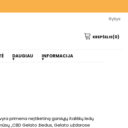
BA DERVŲ DOVANŲ ❤️
Ryšys
BA DERVŲ DOVANŲ ❤️
(0)
KREPŠELIS
TĖ
DAUGIAU
INFORMACIJA
vyra primena neįtikėtiną garsiųjų itališkų ledų
 mūsų „CBD Gelato žiedus, Gelato uždarose