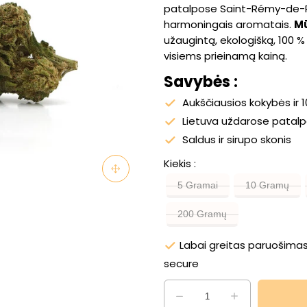
patalpose Saint-Rémy-de-Pro
harmoningais aromatais.
Mū
užaugintą, ekologišką, 100 %
visiems prieinamą kainą.
Savybės :
Aukščiausios kokybės ir 1
Lietuva uždarose patal
Saldus ir sirupo skonis
Kiekis
5 Gramai
10 Gramų
200 Gramų
Labai greitas paruošimas
secure