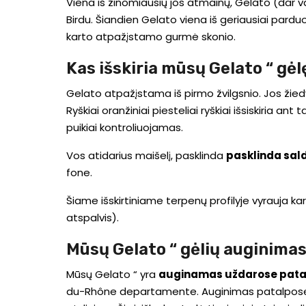
Viena iš žinomiausių jos atmainų, Gelato (dar va
Birdu. Šiandien Gelato viena iš geriausiai pardu
karto atpažįstamo gurmė skonio.
Kas išskiria mūsų Gelato “ gėl
Gelato atpažįstama iš pirmo žvilgsnio. Jos žiedy
Ryškiai oranžiniai piesteliai ryškiai išsiskiria a
puikiai kontroliuojamas.
Vos atidarius maišelį, pasklinda
pasklinda sald
fone.
Šiame išskirtiniame terpenų profilyje vyrauja kar
atspalvis).
Mūsų Gelato “ gėlių auginima
Mūsų Gelato “ yra
auginamas uždarose patal
du-Rhône departamente. Auginimas patalpose le