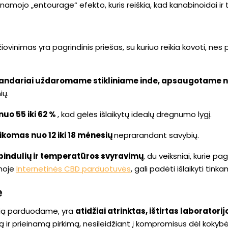
namojo „entourage“ efekto, kuris reiškia, kad kanabinoidai ir te
iovinimas yra pagrindinis priešas, su kuriuo reikia kovoti, ne
sandariai uždaromame stikliniame inde, apsaugotame nu
nių.
uo 55 iki 62 %
, kad gėlės išlaikytų idealų drėgnumo lygį.
aikomas nuo 12 iki 18 mėnesių
neprarandant savybių.
 spindulių ir temperatūros svyravimų
, du veiksniai, kurie pa
moje
Internetinės CBD parduotuvės
, gali padėti išlaikyti tin
ė
rią parduodame, yra
atidžiai atrinktas, ištirtas laboratori
ą ir prieinamą pirkimą, nesileidžiant į kompromisus dėl kokybė