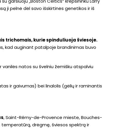
su garsiuoju „Boston Celtics“ krepšininku Larry
ji pelnė dėl savo išskirtinės genetikos ir iš
is trichomais, kurie spinduliuoja šviesoje
.
enklas, kad auginant patalpoje brandinimas buvo
ų ir vanilės natos su švelniu žemišku atspalviu
as ir gaivumas) bei linalolis (gėlių ir raminantis
us
, Saint-Rémy-de-Provence mieste, Bouches-
 temperatūrą, drėgmę, šviesos spektrą ir