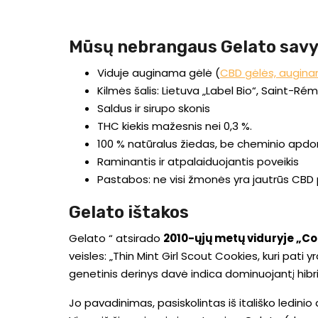
Mūsų nebrangaus Gelato sav
Viduje auginama gėlė (
CBD gėlės, augin
Kilmės šalis: Lietuva „Label Bio“, Saint
Saldus ir sirupo skonis
THC kiekis mažesnis nei 0,3 %.
100 % natūralus žiedas, be cheminio apdor
Raminantis ir atpalaiduojantis poveikis
Pastabos: ne visi žmonės yra jautrūs CBD pov
Gelato ištakos
Gelato “ atsirado
2010-ųjų metų viduryje „Co
veisles: „Thin Mint Girl Scout Cookies, kuri pati 
genetinis derinys davė indica dominuojantį hibrid
Jo pavadinimas, pasiskolintas iš itališko ledinio d