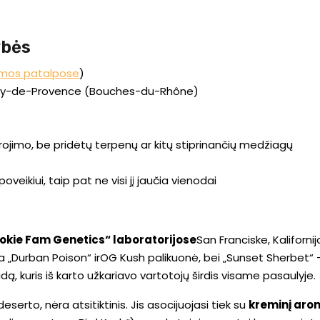
ybės
amos patalpose
)
-Rémy-de-Provence (Bouches-du-Rhône)
ojimo, be pridėtų terpenų ar kitų stiprinančių medžiagų
eikiui, taip pat ne visi jį jaučia vienodai
okie Fam Genetics“ laboratorijose
San Franciske, Kaliforni
yra „Durban Poison“ irOG Kush palikuonė, bei „Sunset Sherbet“ – 
ą, kuris iš karto užkariavo vartotojų širdis visame pasaulyje.
eserto, nėra atsitiktinis. Jis asocijuojasi tiek su
kreminį arom