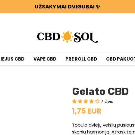
UŽSAKYMAI DVIGUBAI ✨
KAI IŠLEIDŽIATE 100 €, GAUNATE 100 G GĖLIŲ AR
WATERMELON CBD NUO 0,30 €/g 🍉 !
UŽSAKYMAI DVIGUBAI ✨
KAI IŠLEIDŽIATE 100 €, GAUNATE 100 G GĖLIŲ AR
LIEJUS CBD
VAPE CBD
PRE ROLL CBD
CBD PAKUO
Gelato CBD
7 avis
1,75 EUR
Tobula dviejų veislių pusiaus
skonių harmoniją. Atraskite