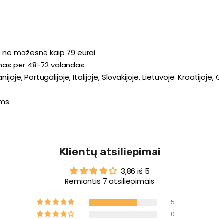
a ne mažesnė kaip 79 eurai
ymas per 48-72 valandas
oje, Portugalijoje, Italijoje, Slovakijoje, Lietuvoje, Kroatijoje, 
ams
Klientų atsiliepimai
3,86 iš 5
Remiantis 7 atsiliepimais
5
0