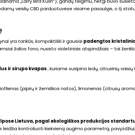
dinama „Larry Bird Kush“), gandų teigimu, netgi buvo susieta 
odamų veislių CBD parduotuvėse visame pasaulyje, o šį statusą 
ę
nai yra tankūs, kompaktiški ir gausiai
padengtos kristalinia
nt tamsiai žalios fono, nusėto violetiniais atspindžiais – tai ž
us ir sirupo kvapas
, kuriame susipina ledų, citrusinių vaisi
iofilenas (pipirų ir žemiškos natos), limonenas (citrusų aromat
s
pose Lietuva, pagal ekologiškos produkcijos standart
idžia kontroliuoti kiekvieną augimo parametrą, pavyzdžiui,