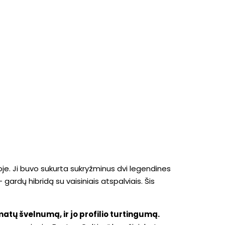
joje. Ji buvo sukurta sukryžminus dvi legendines
gardų hibridą su vaisiniais atspalviais. Šis
atų švelnumą, ir jo profilio turtingumą
.