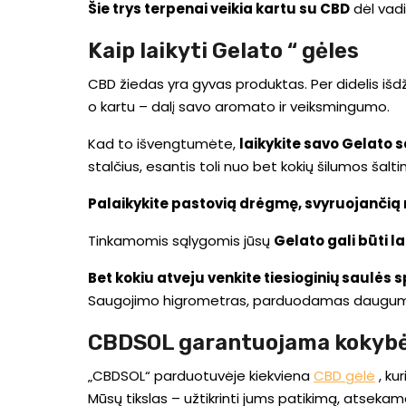
Šie trys terpenai veikia kartu su CBD
dėl vadi
Kaip laikyti Gelato “ gėles
CBD žiedas yra gyvas produktas. Per didelis išdž
o kartu – dalį savo aromato ir veiksmingumo.
Kad to išvengtumėte,
laikykite savo Gelato 
stalčius, esantis toli nuo bet kokių šilumos šalti
Palaikykite pastovią drėgmę, svyruojančią n
Tinkamomis sąlygomis jūsų
Gelato gali būti l
Bet kokiu atveju venkite tiesioginių saulės
Saugojimo higrometras, parduodamas daugu
CBDSOL garantuojama kokyb
„CBDSOL“ parduotuvėje kiekviena
CBD gėlė
, ku
Mūsų tikslas – užtikrinti jums patikimą, atsekam