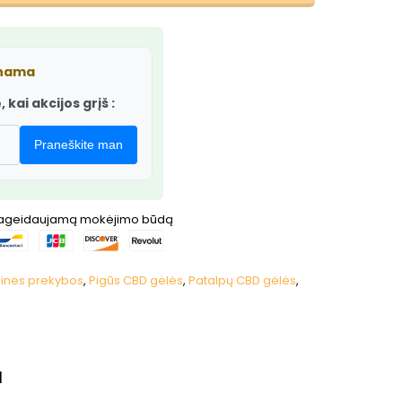
inama
 kai akcijos grįš :
Praneškite man
pageidaujamą mokėjimo būdą
inės prekybos
,
Pigūs CBD gėlės
,
Patalpų CBD gėlės
,
I