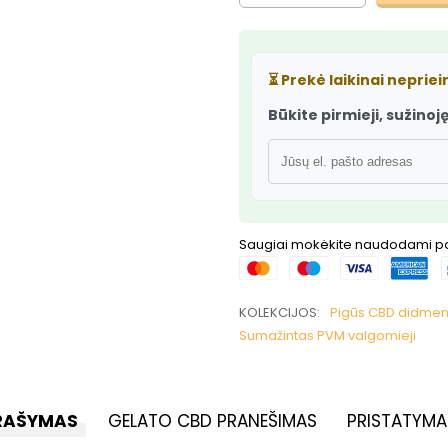
⏳
Prekė laikinai neprie
Būkite pirmieji, sužinoję,
Saugiai mokėkite naudodami 
KOLEKCIJOS:
Pigūs CBD didmen
Sumažintas PVM valgomieji
RAŠYMAS
GELATO CBD PRANEŠIMAS
PRISTATYMA