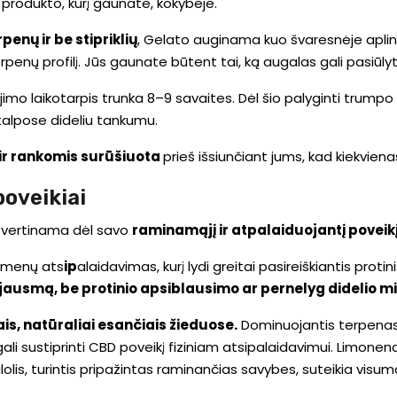
i produkto, kurį gaunate, kokybėje.
enų ir be stipriklių
, Gelato auginama kuo švaresnėje aplink
rpenų profilį. Jūs gaunate būtent tai, ką augalas gali pasiūlyti,
jimo laikotarpis trunka 8–9 savaites. Dėl šio palyginti trumpo 
atalpose dideliu tankumu.
 ir rankomis surūšiuota
prieš išsiunčiant jums, kad kiekviena
poveikiai
iai vertinama dėl savo
raminamąjį ir atpalaiduojantį poveik
aumenų ats
ip
alaidavimas, kurį lydi greitai pasireiškiantis prot
ausmą, be protinio apsiblausimo ar pernelyg didelio m
ais, natūraliai esančiais žieduose.
Dominuojantis terpenas –
i sustiprinti CBD poveikį fiziniam atsipalaidavimui. Limonenas
lolis, turintis pripažintas raminančias savybes, suteikia vis