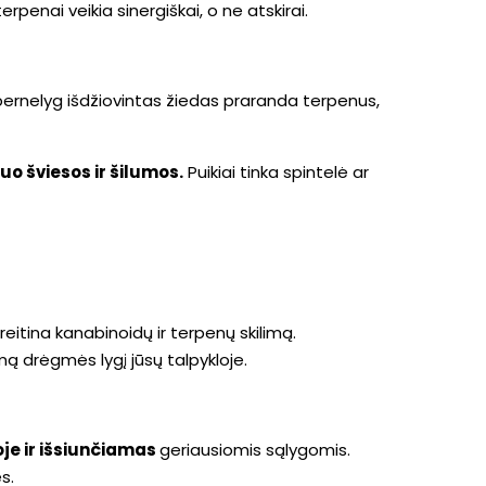
rpenai veikia sinergiškai, o ne atskirai.
s pernelyg išdžiovintas žiedas praranda terpenus,
o šviesos ir šilumos.
Puikiai tinka spintelė ar
greitina kanabinoidų ir terpenų skilimą.
kamą drėgmės lygį jūsų talpykloje.
joje ir išsiunčiamas
geriausiomis sąlygomis.
s.