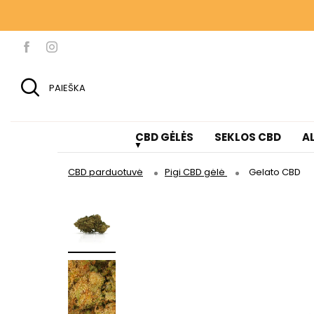
KIEKVIENĄ KARTĄ, 
KIEKVIENĄ KARTĄ, 
PAIEŠKA
CBD GĖLĖS
SEKLOS CBD
A
CBD parduotuvė
Pigi CBD gėlė
Gelato CBD