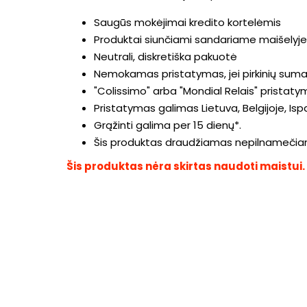
Saugūs mokėjimai kredito kortelėmis
Produktai siunčiami sandariame maišelyje
Neutrali, diskretiška pakuotė
Nemokamas pristatymas, jei pirkinių sum
"Colissimo" arba "Mondial Relais" pristat
Pristatymas galimas Lietuva, Belgijoje, Ispanij
Grąžinti galima per 15 dienų*.
Šis produktas draudžiamas nepilnameči
Šis produktas nėra skirtas naudoti maistui.