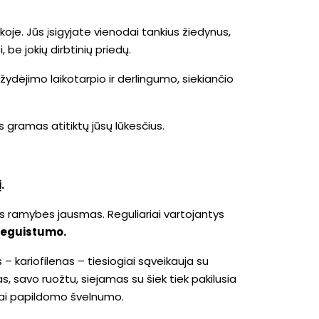
oje. Jūs įsigyjate vienodai tankius žiedynus,
 be jokių dirbtinių priedų.
žydėjimo laikotarpio ir derlingumo, siekiančio
s gramas atitiktų jūsų lūkesčius.
į.
inis ramybės jausmas. Reguliariai vartojantys
ieguistumo.
 kariofilenas – tiesiogiai sąveikauja su
, savo ruožtu, siejamas su šiek tiek pakilusia
umai papildomo švelnumo.