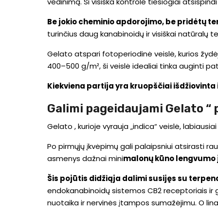
vėdinimą. Ši visiška kontrolė tiesiogiai atsispind
Be jokio cheminio apdorojimo, be pridėtų terp
turinčius daug kanabinoidų ir visiškai natūralų te
Gelato atspari fotoperiodinė veislė, kurios žydė
400–500 g/m², ši veislė idealiai tinka auginti p
Kiekviena partija yra kruopščiai išdžiovinta
Galimi pageidaujami Gelato “ 
Gelato , kurioje vyrauja „indica“ veislė, labiaus
Po pirmųjų įkvėpimų gali palaipsniui atsirasti r
asmenys dažnai mini
malonų kūno lengvumo j
Šis pojūtis didžiąja dalimi susijęs su terpen
endokanabinoidų sistemos CB2 receptoriais ir gal
nuotaika ir nervinės įtampos sumažėjimu. O lina